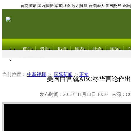
首页
|
滚动
|
国内
|
国际
|
军事
|
社会
|
地方
|
港澳
|
台湾
|
华人
|
侨网
|
财经
|
金融
|
首页
最新
热点
国内
社会
国际
东北亚电视网
当前位置：
中新视频
>
国际新闻
>
正文
美国白宫就ABC辱华言论作
发布时间：2013年11月13日 10:16
来源：C