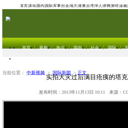
首页
|
滚动
|
国内
|
国际
|
军事
|
社会
|
地方
|
港澳
|
台湾
|
华人
|
侨网
|
财经
|
金融
|
首页
最新
热点
国内
社会
国际
东北亚电视网
当前位置：
中新视频
>
国际新闻
>
正文
实拍大灾过后满目疮痍的塔克
发布时间：2013年11月13日 10:11
来源：C