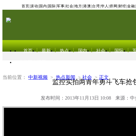
首页
|
滚动
|
国内
|
国际
|
军事
|
社会
|
地方
|
港澳
|
台湾
|
华人
|
侨网
|
财经
|
金融
|
首页
最新
热点
国内
社会
国际
东北亚电视网
当前位置：
中新视频
>
热点新闻
>
社会
>
正文
监控实拍两青年勇斗飞车抢
发布时间：2013年11月13日 10:08
来源：中