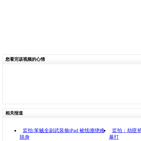
您看完该视频的心情
相关报道
监拍:笨贼全副武装偷iPad 被线缠绕难
监拍：劫匪抢
脱身
暴打