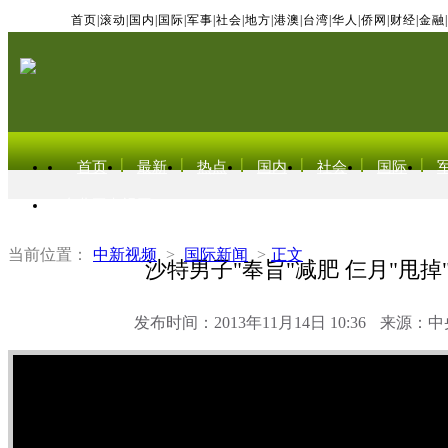
首页
|
滚动
|
国内
|
国际
|
军事
|
社会
|
地方
|
港澳
|
台湾
|
华人
|
侨网
|
财经
|
金融
|
首页
最新
热点
国内
社会
国际
东北亚电视网
当前位置：
中新视频
>
国际新闻
>
正文
沙特男子"奉旨"减肥 仨月"甩掉"
发布时间：2013年11月14日 10:36
来源：中