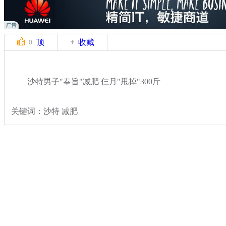
顶
收藏
0
沙特男子"奉旨"减肥 仨月"甩掉"300斤
关键词：沙特 减肥
分类名称：
国际新闻