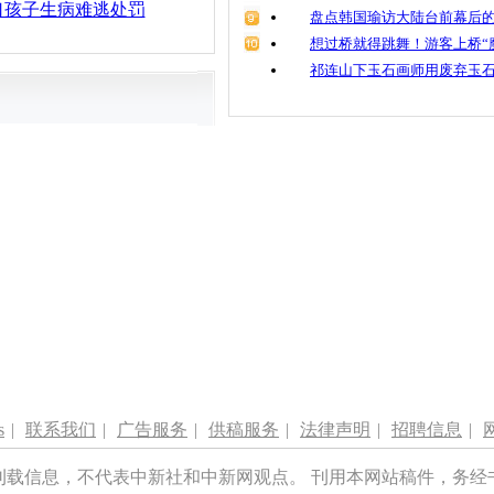
口孩子生病难逃处罚
盘点韩国瑜访大陆台前幕后的
想过桥就得跳舞！游客上桥“
祁连山下玉石画师用废弃玉
s
|
联系我们
|
广告服务
|
供稿服务
|
法律声明
|
招聘信息
|
刊载信息，不代表中新社和中新网观点。 刊用本网站稿件，务经