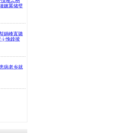
嶅憡璀︽柟
獕鏉冪储璧
幇鍋峰寘璐
澶╁悗鎿掕
患病老乡就