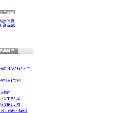
热点新闻
练陪伴最
咪 训练成
功瘦身
视频排行
物皆可“盘”独觉相声
年种树1.7万棵
记者提问
码？答案竟然是……
头渚夜樱美如画
 精力付出堪比建楼