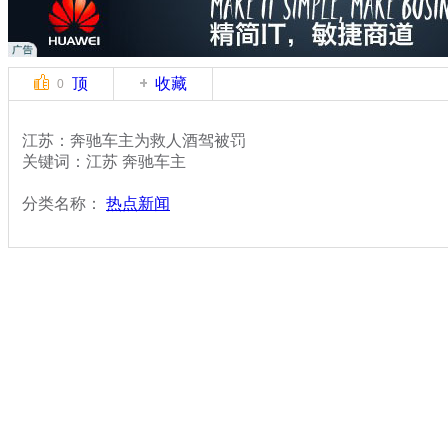
顶
收藏
0
江苏：奔驰车主为救人酒驾被罚
关键词：江苏 奔驰车主
分类名称：
热点新闻