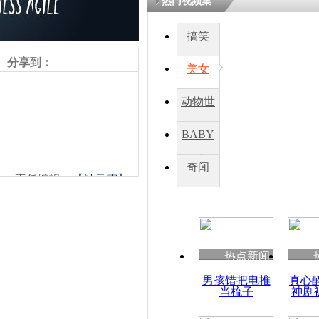
热门视频集
搞笑
分享到：
美女
动物世
界
BABY
秀
奇闻
责任编辑：【
钟元霞
】
热点新闻
男孩错把电推
真心
当梳子
神剧