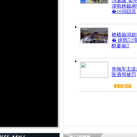
€氱級 鍙
渚电姱鍚嶈
�10涓囧厓
楂橀搧涓婄
� 姘戣2
醇褰掓
奔驰车主送
医酒驾被罚