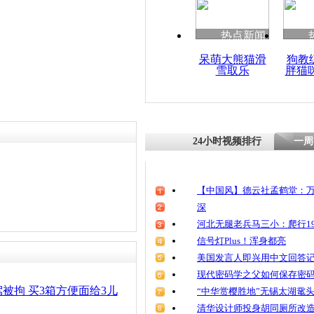
热点新闻
呆萌大熊猫滑
狗教
雪取乐
胖猫
24小时视频排行
一周
【中国风】德云社孟鹤堂：万
深
河北无腿老兵马三小：爬行19
信号灯Plus！浑身都亮
美国发言人即兴用中文回答
现代密码学之父如何保存密
被拘 买3箱方便面给3儿
“中华赏樱胜地”无锡太湖鼋
清华设计师投身胡同厕所改造