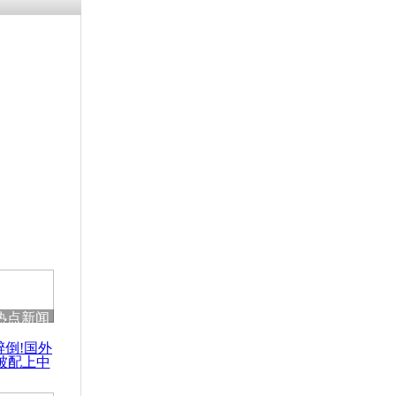
热点新闻
醉倒!国外
被配上中
国民乐