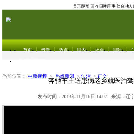
首页
|
滚动
|
国内
|
国际
|
军事
|
社会
|
地方
|
首页
最新
热点
国内
社会
国际
东北亚电视网
当前位置：
中新视频
>
热点新闻
>
法治
>
正文
奔驰车主送患病老乡就医酒驾
发布时间：2013年11月16日 14:07
来源：辽