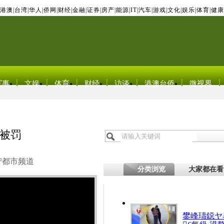
港澳
|
台湾
|
华人
|
侨网
|
财经
|
金融
|
证券
|
房产
|
能源
|
IT
|
汽车
|
游戏
|
文化
|
娱乐
|
体育
|
健康
军事
文娱
体育
财经
访谈
港澳台侨
微视界
被罚
宁都市频道
分类浏览
大家都在看
鐢峰瓙鐚ヤ