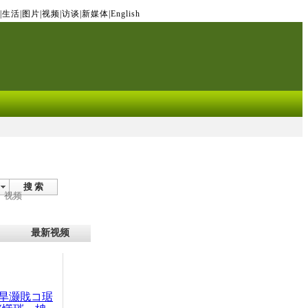
|
生活
|
图片
|
视频
|
访谈
|
新媒体
|
English
搜 索
视频
最新视频
旱灏戝コ琚