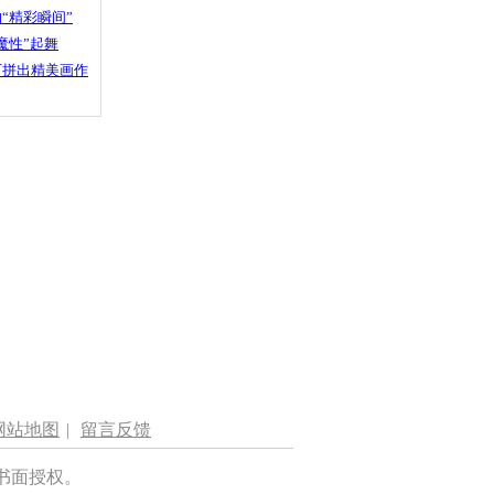
“精彩瞬间”
魔性”起舞
石拼出精美画作
网站地图
|
留言反馈
书面授权。