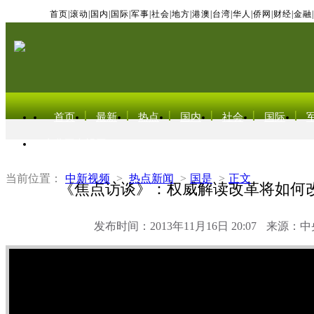
首页
|
滚动
|
国内
|
国际
|
军事
|
社会
|
地方
|
港澳
|
台湾
|
华人
|
侨网
|
财经
|
金融
|
首页
最新
热点
国内
社会
国际
东北亚电视网
当前位置：
中新视频
>
热点新闻
>
国是
>
正文
《焦点访谈》：权威解读改革将如何
发布时间：2013年11月16日 20:07
来源：中