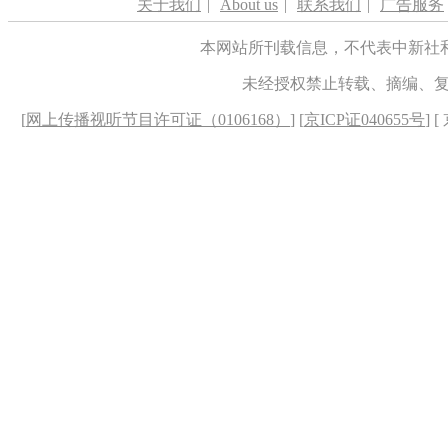
关于我们
|
About us
|
联系我们
|
广告服务
本网站所刊载信息，不代表中新社
未经授权禁止转载、摘编、
[
网上传播视听节目许可证（0106168）
] [
京ICP证040655号
] 