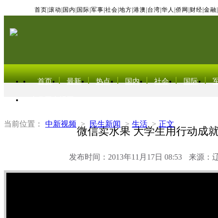
首页
|
滚动
|
国内
|
国际
|
军事
|
社会
|
地方
|
港澳
|
台湾
|
华人
|
侨网
|
财经
|
金融
|
首页
最新
热点
国内
社会
国际
东北亚电视网
当前位置：
中新视频
>
民生新闻
>
生活
>
正文
微信卖水果 大学生用行动成
发布时间：2013年11月17日 08:53
来源：