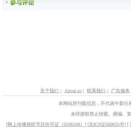
关于我们
|
About us
|
联系我们
|
广告服务
本网站所刊载信息，不代表中新社
未经授权禁止转载、摘编、
[
网上传播视听节目许可证（0106168）
] [
京ICP证040655号
] 