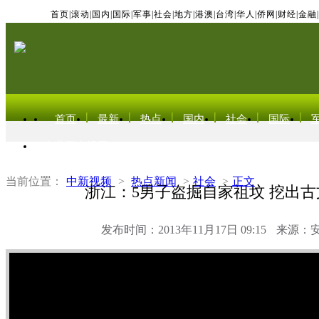
首页
|
滚动
|
国内
|
国际
|
军事
|
社会
|
地方
|
港澳
|
台湾
|
华人
|
侨网
|
财经
|
金融
|
首页
最新
热点
国内
社会
国际
东北亚电视网
当前位置：
中新视频
>
热点新闻
>
社会
>
正文
浙江：5男子盗掘自家祖坟 挖出
发布时间：2013年11月17日 09:15
来源：