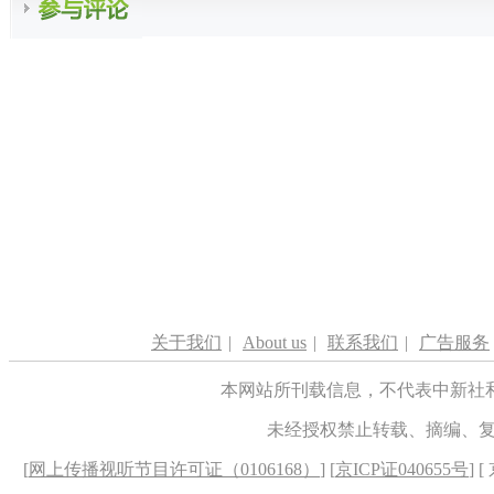
关于我们
|
About us
|
联系我们
|
广告服务
本网站所刊载信息，不代表中新社
未经授权禁止转载、摘编、
[
网上传播视听节目许可证（0106168）
] [
京ICP证040655号
] 