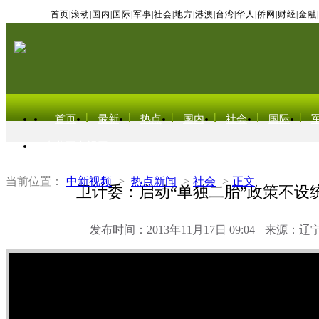
首页
|
滚动
|
国内
|
国际
|
军事
|
社会
|
地方
|
港澳
|
台湾
|
华人
|
侨网
|
财经
|
金融
|
首页
最新
热点
国内
社会
国际
东北亚电视网
当前位置：
中新视频
>
热点新闻
>
社会
>
正文
卫计委：启动“单独二胎”政策不设
发布时间：2013年11月17日 09:04
来源：辽