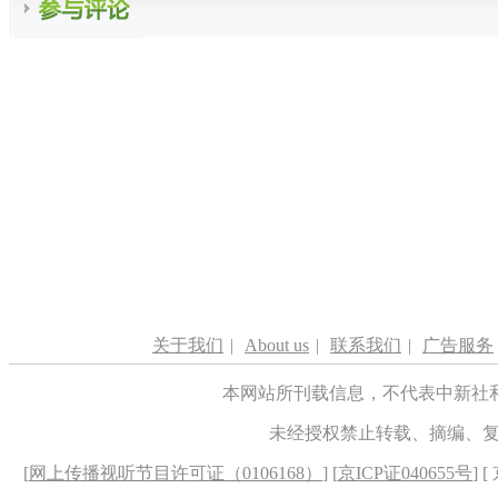
关于我们
|
About us
|
联系我们
|
广告服务
本网站所刊载信息，不代表中新社
未经授权禁止转载、摘编、
[
网上传播视听节目许可证（0106168）
] [
京ICP证040655号
] 