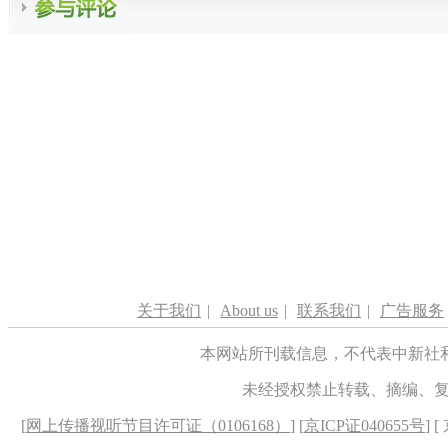
关于我们
|
About us
|
联系我们
|
广告服务
本网站所刊载信息，不代表中新社
未经授权禁止转载、摘编、
[
网上传播视听节目许可证（0106168）
] [
京ICP证040655号
] 