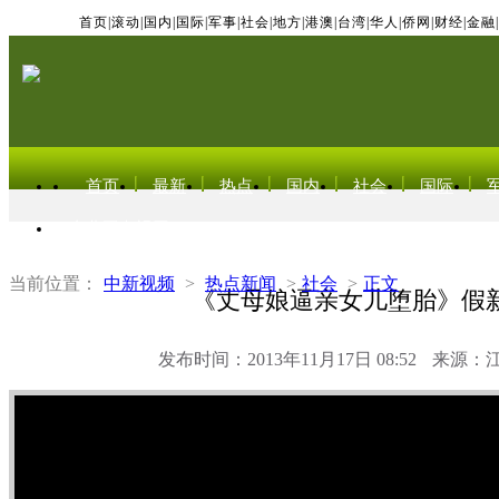
首页
|
滚动
|
国内
|
国际
|
军事
|
社会
|
地方
|
港澳
|
台湾
|
华人
|
侨网
|
财经
|
金融
|
首页
最新
热点
国内
社会
国际
东北亚电视网
当前位置：
中新视频
>
热点新闻
>
社会
>
正文
《丈母娘逼亲女儿堕胎》假
发布时间：2013年11月17日 08:52
来源：