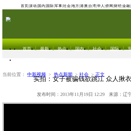
首页
|
滚动
|
国内
|
国际
|
军事
|
社会
|
地方
|
港澳
|
台湾
|
华人
|
侨网
|
财经
|
金融
|
首页
最新
热点
国内
社会
国际
东北亚电视网
当前位置：
中新视频
>
热点新闻
>
社会
>
正文
实拍：女子被骗钱欲跳江 众人揪
发布时间：2013年11月19日 12:29
来源：辽