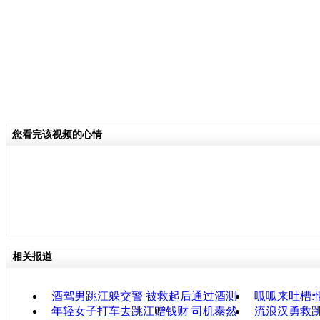
您看完该视频的心情
相关报道
酒驾男跳江躲交警 被救起后通过酒测
呱呱来吐槽:
年轻女子打车去跳江赠钱财 司机泰然
流浪汉勇救跳