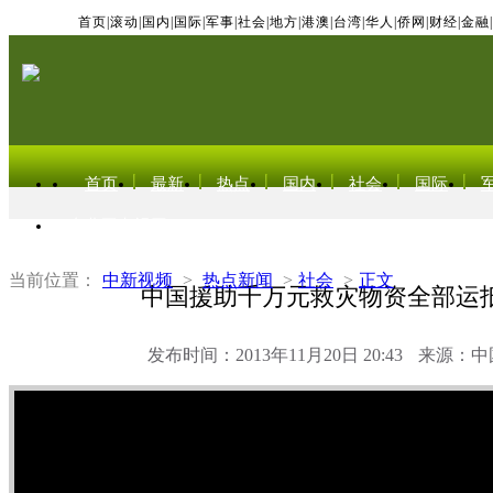
首页
|
滚动
|
国内
|
国际
|
军事
|
社会
|
地方
|
港澳
|
台湾
|
华人
|
侨网
|
财经
|
金融
|
首页
最新
热点
国内
社会
国际
东北亚电视网
当前位置：
中新视频
>
热点新闻
>
社会
>
正文
中国援助千万元救灾物资全部运
发布时间：2013年11月20日 20:43
来源：中