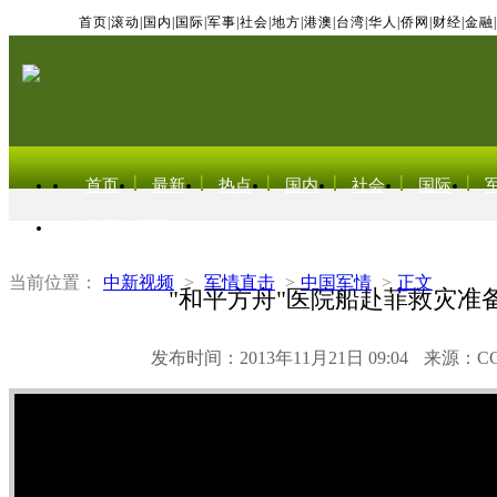
首页
|
滚动
|
国内
|
国际
|
军事
|
社会
|
地方
|
港澳
|
台湾
|
华人
|
侨网
|
财经
|
金融
|
首页
最新
热点
国内
社会
国际
东北亚电视网
当前位置：
中新视频
>
军情直击
>
中国军情
>
正文
"和平方舟"医院船赴菲救灾准
发布时间：2013年11月21日 09:04
来源：C