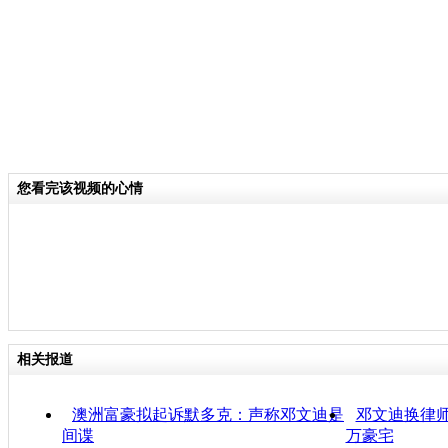
您看完该视频的心情
相关报道
澳洲富豪拟起诉默多克：声称邓文迪是
邓文迪换律师
间谍
万豪宅