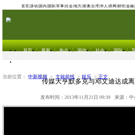
首页
|
滚动
|
国内
|
国际
|
军事
|
社会
|
地方
|
港澳
|
台湾
|
华人
|
侨网
|
财经
|
金融
|
首页
最新
热点
国内
社会
国际
东北亚电视网
当前位置：
中新视频
>
文娱前线
>
娱乐
>
正文
传媒大亨默多克与邓文迪达成离
发布时间：2013年11月21日 09:39
来源：中