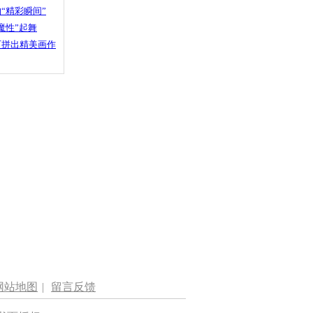
“精彩瞬间”
魔性”起舞
石拼出精美画作
网站地图
|
留言反馈