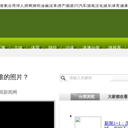
港澳
|
台湾
|
华人
|
侨网
|
财经
|
金融
|
证券
|
房产
|
能源
|
IT
|
汽车
|
游戏
|
文化
|
娱乐
|
体育
|
健康
军事
文娱
体育
财经
访谈
港澳台侨
微视界
谁的照片？
国新闻网
分类浏览
大家都在看
新闻1+1