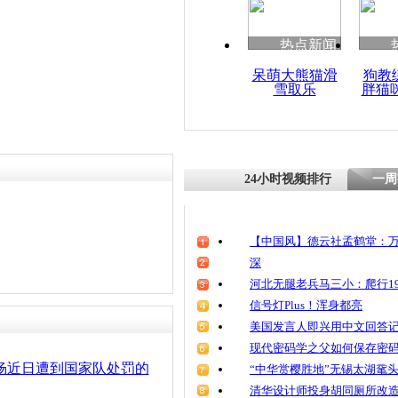
清明祭英烈
魂
热点新闻
呆萌大熊猫滑
狗教
雪取乐
胖猫
张艺谋搂着
24小时视频排行
一周
【中国风】德云社孟鹤堂：万
深
河北无腿老兵马三小：爬行19
信号灯Plus！浑身都亮
美国发言人即兴用中文回答
现代密码学之父如何保存密
杨近日遭到国家队处罚的
“中华赏樱胜地”无锡太湖鼋
清华设计师投身胡同厕所改造