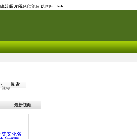
|
生活
|
图片
|
视频
|
访谈
|
新媒体
|
English
搜 索
视频
最新视频
：历史文化名