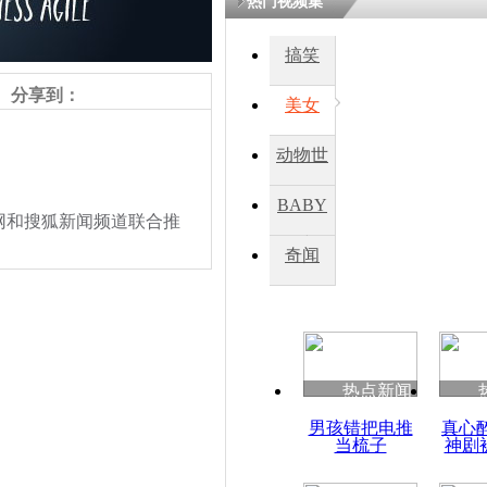
热门视频集
搞笑
四川一精神
病发持大锤
分享到：
美女
动物世
探访传承四
俗：近万民
界
BABY
英省亲送行
和搜狐新闻频道联合推
秀
奇闻
小伙骑车逆
崩溃 网上
因
热点新闻
四川兴文苗
责任编辑：【
刘笑瑜
】
男孩错把电推
真心
度苗族花山
当梳子
神剧