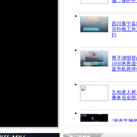
城，保护不
四川冕宁县
灾扑救工作
行
男子清明登
1050米悬
直升机悬停
九旬老人挤
乘务员全部
“所有车辆
开！”儿童
警急速救助