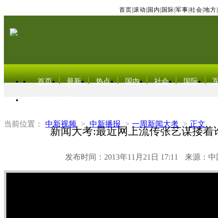
首页
|
滚动
|
国内
|
国际
|
军事
|
社会
|
地方
|
首页
最新
热点
国内
社会
国际
东北亚电视网
当前位置：
中新视频
>
中新播报
>
一周新闻大考
>
正文
新闻大考:最近网上流传张艺谋搂着
发布时间：2013年11月21日 17:11
来源：中