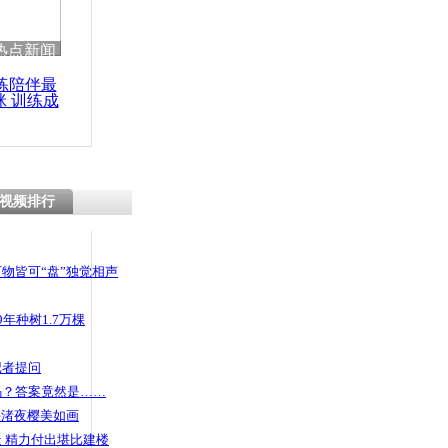
 哀思悼忠
热点新闻
练陪伴最
咪 训练成
功瘦身
谁的照片
视频排行
物皆可“盘”独觉相声
年种树1.7万棵
记者提问
码？答案竟然是……
头渚夜樱美如画
 精力付出堪比建楼