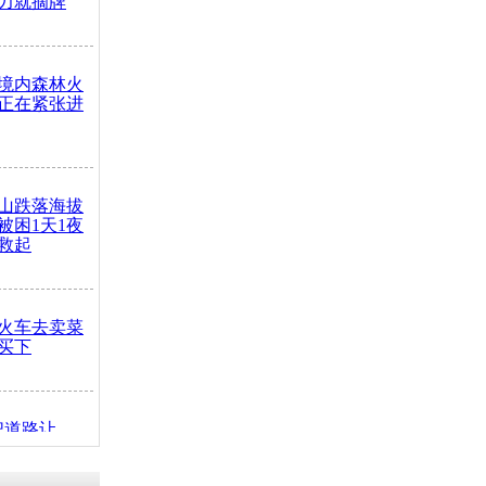
力就摘牌
境内森林火
正在紧张进
山跌落海拔
崖被困1天1夜
救起
火车去卖菜
买下
把道路让
突发疾病交