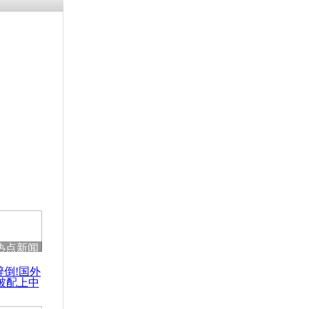
残疾男子因
砸银行
千年传统习
众为娥皇女
行被查情绪
回答崩溃原
热点新闻
乡上万人欢
醉倒!国外
节
被配上中
国民乐