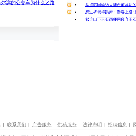
哈尔滨的公交车为什么迷路
盘点韩国瑜访大陆台前幕后的
想过桥就得跳舞！游客上桥“
祁连山下玉石画师用废弃玉
s
|
联系我们
|
广告服务
|
供稿服务
|
法律声明
|
招聘信息
|