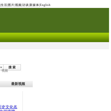
|
生活
|
图片
|
视频
|
访谈
|
新媒体
|
English
搜 索
视频
最新视频
：历史文化名