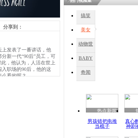
热门视频集
搞笑
四川一精神
病发持大锤
分享到：
美女
动物世
探访传承四
上发表了一番讲话，他
俗：近万民
界
新一代“90后”员工，可
BABY
英省亲送行
对此，他认为，人活在世上
入职场的90后，他的这
秀
奇闻
怎么看的呢？
小伙骑车逆
崩溃 网上
因
热点新闻
四川兴文苗
男孩错把电推
真心
度苗族花山
当梳子
神剧