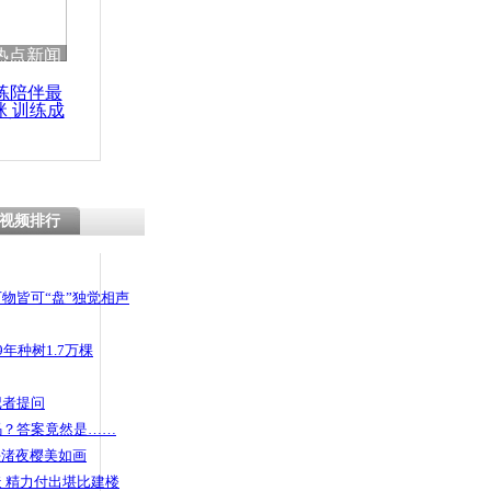
 哀思悼忠
热点新闻
练陪伴最
咪 训练成
功瘦身
谁比谁更苦
视频排行
物皆可“盘”独觉相声
年种树1.7万棵
记者提问
码？答案竟然是……
头渚夜樱美如画
 精力付出堪比建楼