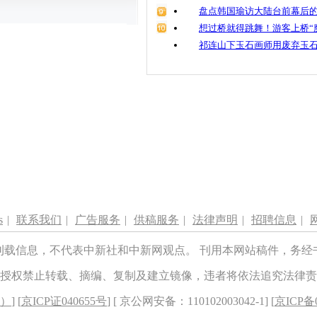
盘点韩国瑜访大陆台前幕后的
想过桥就得跳舞！游客上桥“
祁连山下玉石画师用废弃玉
s
|
联系我们
|
广告服务
|
供稿服务
|
法律声明
|
招聘信息
|
刊载信息，不代表中新社和中新网观点。 刊用本网站稿件，务经
授权禁止转载、摘编、复制及建立镜像，违者将依法追究法律责
8）
] [
京ICP证040655号
] [ 京公网安备：110102003042-1] [
京ICP备0