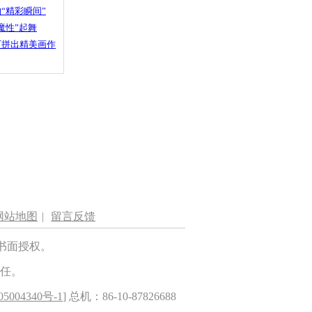
“精彩瞬间”
魔性”起舞
石拼出精美画作
网站地图
|
留言反馈
书面授权。
任。
5004340号-1
] 总机：86-10-87826688