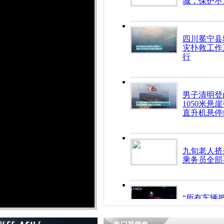
城，保护不
四川冕宁县
灾扑救工作
行
男子清明登
1050米悬
直升机悬停
九旬老人挤
乘务员全部
“所有车辆
开！”儿童
警急速救助