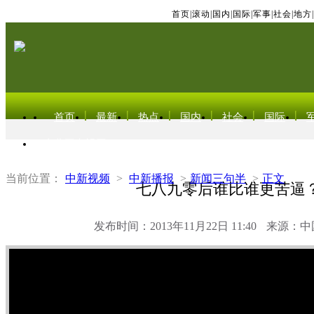
首页
|
滚动
|
国内
|
国际
|
军事
|
社会
|
地方
|
首页
最新
热点
国内
社会
国际
东北亚电视网
当前位置：
中新视频
>
中新播报
>
新闻三句半
>
正文
七八九零后谁比谁更苦逼
发布时间：2013年11月22日 11:40
来源：中