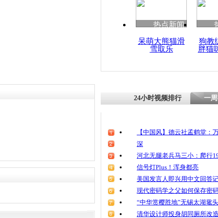
责任编辑：【
钟元霞
】
清明祭英烈
魂
热点新闻
呆萌大熊猫滑
狗教
雪取乐
胖猫
七八九零后
逼？
24小时视频排行
一周
【中国风】德云社孟鹤堂：万
深
河北无腿老兵马三小：爬行19
信号灯Plus！浑身都亮
美国发言人即兴用中文回答
现代密码学之父如何保存密
“中华赏樱胜地”无锡太湖鼋
清华设计师投身胡同厕所改造