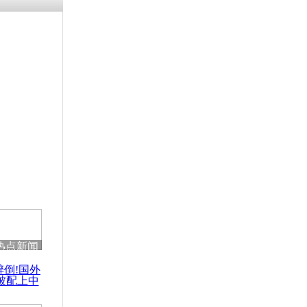
残疾男子因
砸银行
千年传统习
众为娥皇女
行被查情绪
回答崩溃原
热点新闻
乡上万人欢
醉倒!国外
节
被配上中
国民乐