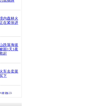
力就摘牌
境内森林火
正在紧张进
山跌落海拔
崖被困1天1夜
救起
火车去卖菜
买下
把道路让
突发疾病交