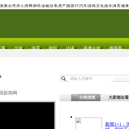
港澳
|
台湾
|
华人
|
侨网
|
财经
|
金融
|
证券
|
房产
|
能源
|
IT
|
汽车
|
游戏
|
文化
|
娱乐
|
体育
|
健康
军事
文娱
体育
财经
访谈
港澳台侨
微视界
？
国新闻网
分类浏览
大家都在看
新闻1+1