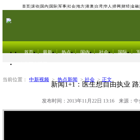
首页
|
滚动
|
国内
|
国际
|
军事
|
社会
|
地方
|
港澳
|
台湾
|
华人
|
侨网
|
财经
|
金融
|
首页
最新
热点
国内
社会
国际
东北亚电视网
当前位置：
中新视频
>
热点新闻
>
社会
>
正文
新闻1+1：医生想自由执业 
发布时间：2013年11月22日 13:16
来源：中