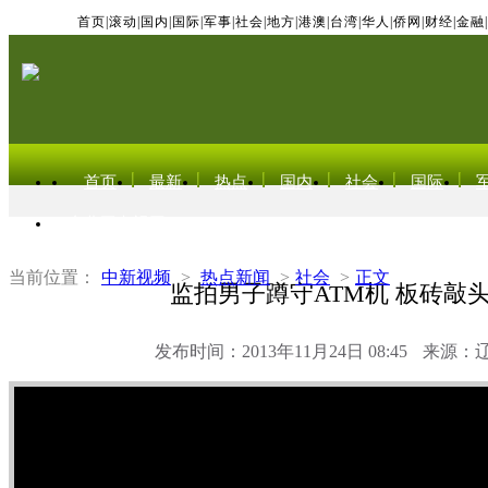
首页
|
滚动
|
国内
|
国际
|
军事
|
社会
|
地方
|
港澳
|
台湾
|
华人
|
侨网
|
财经
|
金融
|
首页
最新
热点
国内
社会
国际
东北亚电视网
当前位置：
中新视频
>
热点新闻
>
社会
>
正文
监拍男子蹲守ATM机 板砖敲
发布时间：2013年11月24日 08:45
来源：