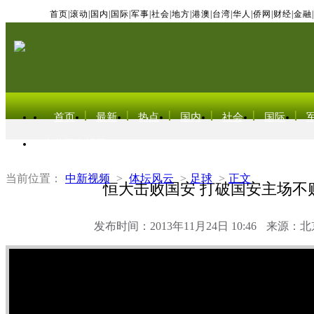
首页
|
滚动
|
国内
|
国际
|
军事
|
社会
|
地方
|
港澳
|
台湾
|
华人
|
侨网
|
财经
|
金融
|
首页
最新
热点
国内
社会
国际
东北亚电视网
当前位置：
中新视频
>
体坛风云
>
足球
>
正文
恒大击败国安 打破国安主场不
发布时间：2013年11月24日 10:46
来源：北