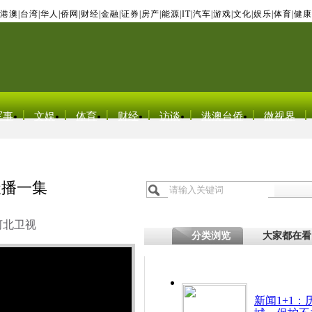
港澳
|
台湾
|
华人
|
侨网
|
财经
|
金融
|
证券
|
房产
|
能源
|
IT
|
汽车
|
游戏
|
文化
|
娱乐
|
体育
|
健康
军事
文娱
体育
财经
访谈
港澳台侨
微视界
天播一集
河北卫视
分类浏览
大家都在看
新闻1+1