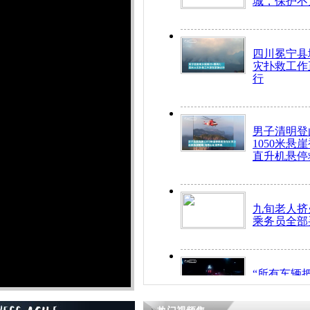
城，保护不
四川冕宁县
灾扑救工作
行
男子清明登
1050米悬
直升机悬停
九旬老人挤
乘务员全部
“所有车辆
开！”儿童
警急速救助