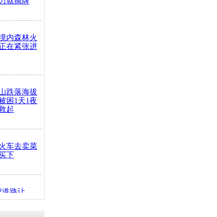
力就摘牌
境内森林火
正在紧张进
山跌落海拔
崖被困1天1夜
救起
火车去卖菜
买下
把道路让
突发疾病交