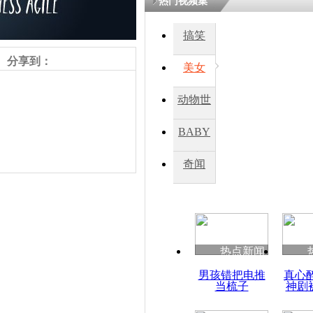
热门视频集
搞笑
四川一精神
病发持大锤
分享到：
美女
动物世
探访传承四
俗：近万民
界
BABY
英省亲送行
秀
奇闻
小伙骑车逆
崩溃 网上
因
责任编辑：【
杜海涛
】
热点新闻
四川兴文苗
男孩错把电推
真心
度苗族花山
当梳子
神剧