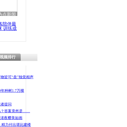
 哀思悼忠
热点新闻
练陪伴最
咪 训练成
功瘦身
晒财产 黄
播一集
视频排行
物皆可“盘”独觉相声
年种树1.7万棵
记者提问
码？答案竟然是……
头渚夜樱美如画
 精力付出堪比建楼