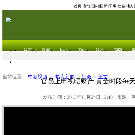
首页
|
滚动
|
国内
|
国际
|
军事
|
社会
|
地方
|
首页
最新
热点
国内
社会
国际
东北亚电视网
当前位置：
中新视频
>
热点新闻
>
社会
>
正文
官员上电视晒财产 黄金时段每
发布时间：2013年11月24日 12:40
来源：