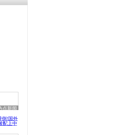
残疾男子因
砸银行
千年传统习
众为娥皇女
行被查情绪
回答崩溃原
热点新闻
乡上万人欢
醉倒!国外
节
被配上中
国民乐