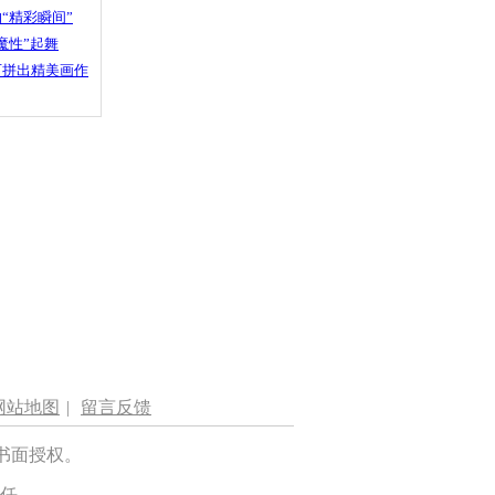
“精彩瞬间”
魔性”起舞
石拼出精美画作
网站地图
|
留言反馈
书面授权。
任。