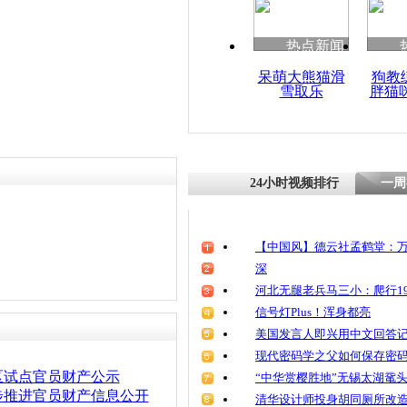
清明祭英烈
魂
热点新闻
呆萌大熊猫滑
狗教
雪取乐
胖猫
官员上电视
金时段每天
24小时视频排行
一周
【中国风】德云社孟鹤堂：万
深
河北无腿老兵马三小：爬行19
信号灯Plus！浑身都亮
美国发言人即兴用中文回答
现代密码学之父如何保存密
区试点官员财产公示
“中华赏樱胜地”无锡太湖鼋
步推进官员财产信息公开
清华设计师投身胡同厕所改造