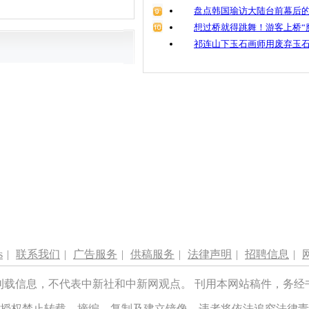
盘点韩国瑜访大陆台前幕后的
想过桥就得跳舞！游客上桥“
祁连山下玉石画师用废弃玉
s
|
联系我们
|
广告服务
|
供稿服务
|
法律声明
|
招聘信息
|
刊载信息，不代表中新社和中新网观点。 刊用本网站稿件，务经
授权禁止转载、摘编、复制及建立镜像，违者将依法追究法律责