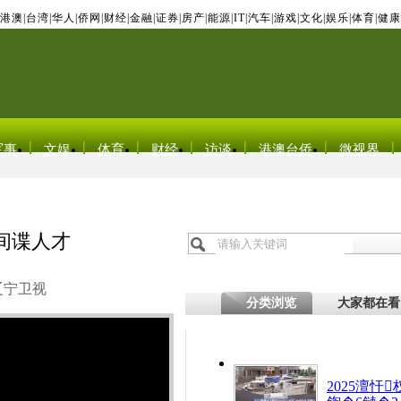
港澳
|
台湾
|
华人
|
侨网
|
财经
|
金融
|
证券
|
房产
|
能源
|
IT
|
汽车
|
游戏
|
文化
|
娱乐
|
体育
|
健康
军事
文娱
体育
财经
访谈
港澳台侨
微视界
间谍人才
辽宁卫视
分类浏览
大家都在看
2025澶忓