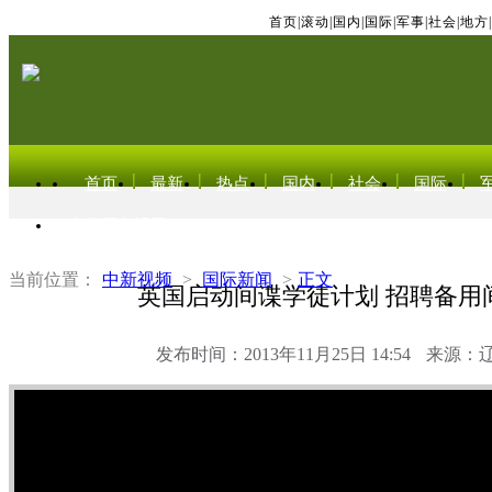
首页
|
滚动
|
国内
|
国际
|
军事
|
社会
|
地方
|
首页
最新
热点
国内
社会
国际
东北亚电视网
当前位置：
中新视频
>
国际新闻
>
正文
英国启动间谍学徒计划 招聘备用
发布时间：2013年11月25日 14:54
来源：