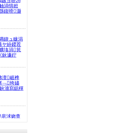
4鏃ヨ嚦26
触涓惧姙
綔鍑嗗灏
満鍏ュ眬涓
浠ヤ紛鍐茬
曠垎涓笢
《鈥濓紵
弗澶崕榫
搴﹁绔嬧
澂鈥濇寫鎴樿
缇庡浗娆查
簹涓庝腑鍥
┾€濓紝鍙嶅
解€斾笢鐩