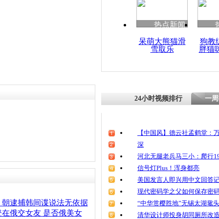
热点新闻
呆萌大熊猫滑
狗教
雪取乐
胖猫
24小时视频排行
一周
【中国风】德云社孟鹤堂：万
深
河北无腿老兵马三小：爬行19
信号灯Plus！浑身都亮
美国发言人即兴用中文回答
现代密码学之父如何保存密
：朝逮捕韩间谍说法无依据
“中华赏樱胜地”无锡太湖鼋
在俄交女友 是否俄美女
清华设计师投身胡同厕所改造