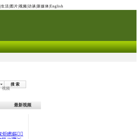
|
生活
|
图片
|
视频
|
访谈
|
新媒体
|
English
搜 索
视频
最新视频
杈炬矁鏂