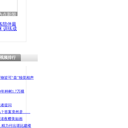
热点新闻
练陪伴最
咪 训练成
功瘦身
视频排行
物皆可“盘”独觉相声
年种树1.7万棵
记者提问
码？答案竟然是……
头渚夜樱美如画
 精力付出堪比建楼