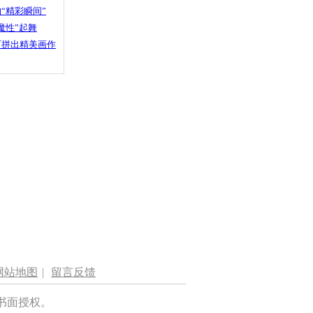
“精彩瞬间”
魔性”起舞
石拼出精美画作
网站地图
|
留言反馈
书面授权。