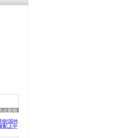
涓ㄥ浗闄呰
褰圭┖鍐涗
-10CE缁
妫€楠岋紝
浗鍏虫敞涓
谍学徒计划
谍人才
热点新闻
醉倒!国外
被配上中
国民乐