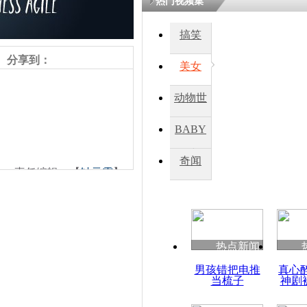
热门视频集
熷悎浣� 
瘑灞€
搞笑
分享到：
美女
娉板浗閫€
笂灏嗭細姝�
动物世
忓彈瀹炴垬
鍚稿紩澶氬
界
ㄤ笘鐣岃
BABY
秀
奇闻
责任编辑：【
钟元霞
】
英国启动间
招聘备用间
热点新闻
男孩错把电推
真心
当梳子
神剧