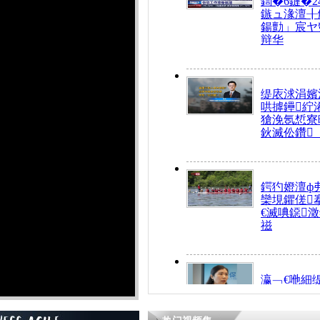
鍧�6鏈�2
鏃ュ湪澶╂
鍚勯」宸ヤ
辩华
缇庡浗涓嬪
哄摢鑸紵
獊浼氬惁寮
鈥滅伀鑽
鍔犳嬁澶ф
欒垷鑺傞
€滅唺鐚
禌
瀛﹁€咃細
€间笢鍗椾
解€滆劚閽
姪鎺ㄤ腑鍥