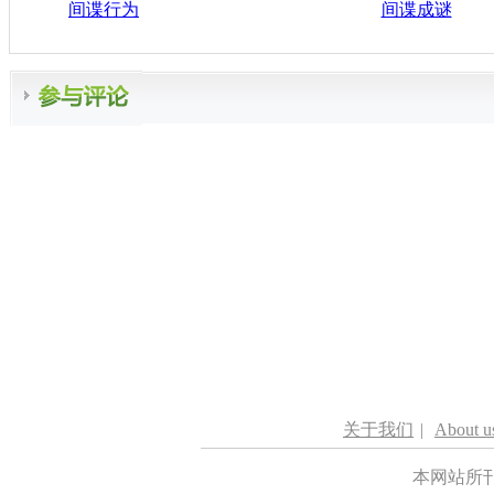
间谍行为
间谍成谜
关于我们
|
About u
本网站所