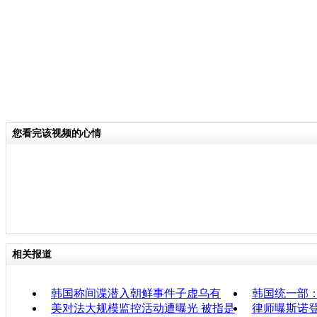
您看完该视频的心情
相关报道
韩国称间谍潜入朝鲜事件子虚乌有
韩国统一部
美对法大规模监控活动遭曝光 被指是
律师曝斯诺登