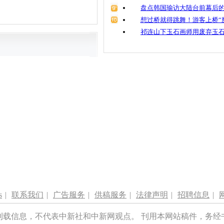
盘点韩国瑜访大陆台前幕后的
想过桥就得跳舞！游客上桥“
祁连山下玉石画师用废弃玉
s
|
联系我们
|
广告服务
|
供稿服务
|
法律声明
|
招聘信息
|
刊载信息，不代表中新社和中新网观点。 刊用本网站稿件，务经