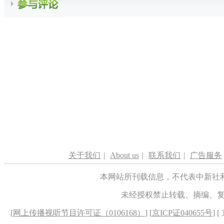
关于我们
|
About us
|
联系我们
|
广告服务
本网站所刊载信息，不代表中新社
未经授权禁止转载、摘编、
[
网上传播视听节目许可证（0106168）
] [
京ICP证040655号
] 