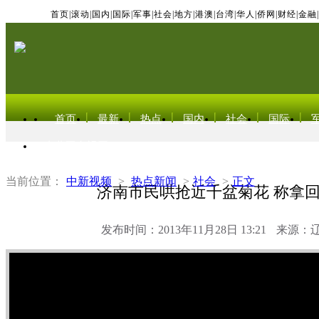
首页
|
滚动
|
国内
|
国际
|
军事
|
社会
|
地方
|
港澳
|
台湾
|
华人
|
侨网
|
财经
|
金融
|
首页
最新
热点
国内
社会
国际
东北亚电视网
当前位置：
中新视频
>
热点新闻
>
社会
>
正文
济南市民哄抢近千盆菊花 称拿
发布时间：2013年11月28日 13:21
来源：