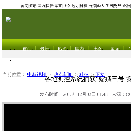
首页
|
滚动
|
国内
|
国际
|
军事
|
社会
|
地方
|
港澳
|
台湾
|
华人
|
侨网
|
财经
|
金融
|
首页
最新
热点
国内
社会
国际
东北亚电视网
当前位置：
中新视频
>
热点新闻
>
科技
>
正文
各地测控系统捕获"嫦娥三号"
发布时间：2013年12月02日 01:48
来源：C