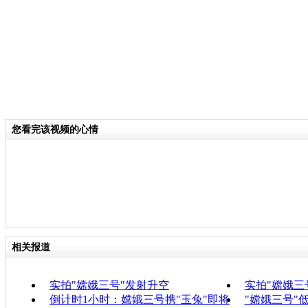
您看完该视频的心情
相关报道
实拍"嫦娥三号"发射升空
实拍"嫦娥三
倒计时1小时：嫦娥三号携"玉兔"即将
"嫦娥三号"