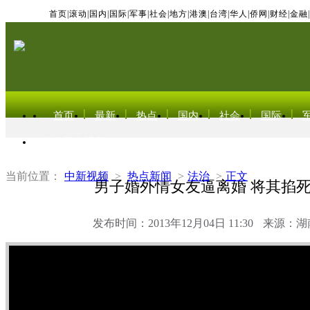
首页
|
滚动
|
国内
|
国际
|
军事
|
社会
|
地方
|
港澳
|
台湾
|
华人
|
侨网
|
财经
|
金融
|
首页
最新
热点
国内
社会
国际
东北亚电视网
当前位置：
中新视频
>
热点新闻
>
法治
>
正文
男子婚外情女友逼离婚 将其掐
发布时间：2013年12月04日 11:30
来源：湖