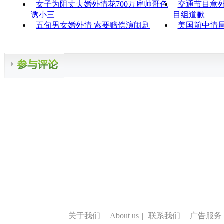
女子为阻丈夫婚外情花700万雇帅哥色
交通节目意外
诱小三
目组道歉
五旬男女婚外情 索要赔偿演闹剧
美国前中情
关于我们
|
About us
|
联系我们
|
广告服务