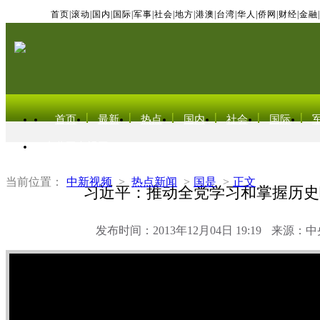
首页
|
滚动
|
国内
|
国际
|
军事
|
社会
|
地方
|
港澳
|
台湾
|
华人
|
侨网
|
财经
|
金融
|
首页
最新
热点
国内
社会
国际
东北亚电视网
当前位置：
中新视频
>
热点新闻
>
国是
>
正文
习近平：推动全党学习和掌握历史
发布时间：2013年12月04日 19:19
来源：中