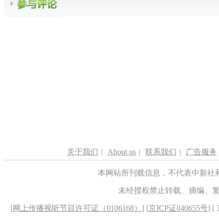
关于我们
|
About us
|
联系我们
|
广告服务
本网站所刊载信息，不代表中新社
未经授权禁止转载、摘编、
[
网上传播视听节目许可证（0106168）
] [
京ICP证040655号
] 