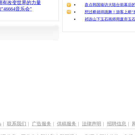
拥有改变世界的力量
盘点韩国瑜访大陆台前幕后的
46664音乐会"
想过桥就得跳舞！游客上桥“
祁连山下玉石画师用废弃玉
s
|
联系我们
|
广告服务
|
供稿服务
|
法律声明
|
招聘信息
|