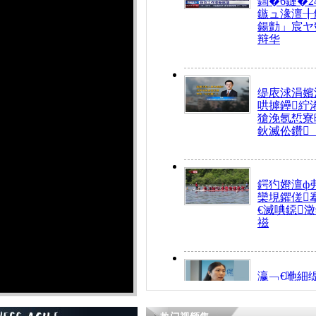
鍧�6鏈�2
鏃ュ湪澶╂
鍚勯」宸ヤ
辩华
缇庡浗涓嬪
哄摢鑸紵
獊浼氬惁寮
鈥滅伀鑽
鍔犳嬁澶ф
欒垷鑺傞
€滅唺鐚
禌
瀛﹁€咃細
€间笢鍗椾
解€滆劚閽
姪鎺ㄤ腑鍥