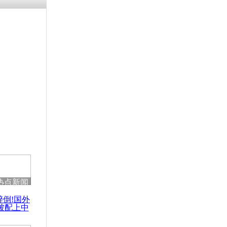
涓ㄥ浗闄呰
褰圭┖鍐涗
-10CE缁
妫€楠岋紝
浗鍏虫敞涓
拉：漫漫自
热点新闻
醉倒!国外
被配上中
国民乐