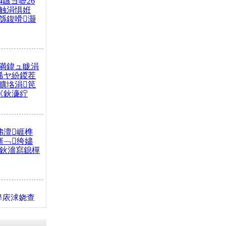
4鏃ヨ嚦26
触涓惧姙
綔鍑嗗灏
満鍏ュ眬涓
浠ヤ紛鍐茬
曠垎涓笢
《鈥濓紵
弗澶崕榫
搴﹁绔嬧
澂鈥濇寫鎴樿
缇庡浗娆查
簹涓庝腑鍥
┾€濓紝鍙嶅
解€斾笢鐩