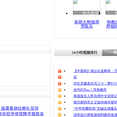
热点新闻
呆萌大熊猫滑
狗教
雪取乐
胖猫
24小时视频排行
一周
【中国风】德云社孟鹤堂：万
深
河北无腿老兵马三小：爬行19
信号灯Plus！浑身都亮
美国发言人即兴用中文回答
现代密码学之父如何保存密
》披露曼德拉葬礼安排
“中华赏樱胜地”无锡太湖鼋
南非驻华使馆降半旗致哀
清华设计师投身胡同厕所改造