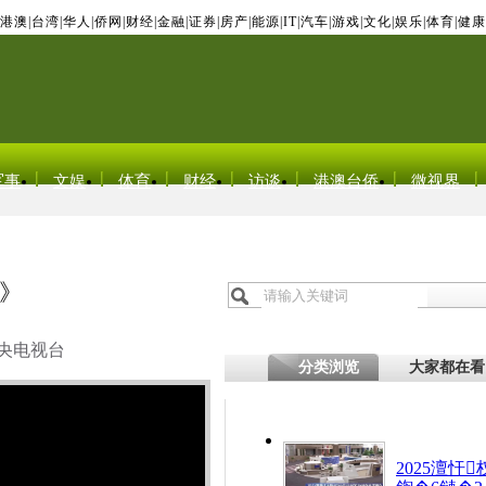
港澳
|
台湾
|
华人
|
侨网
|
财经
|
金融
|
证券
|
房产
|
能源
|
IT
|
汽车
|
游戏
|
文化
|
娱乐
|
体育
|
健康
军事
文娱
体育
财经
访谈
港澳台侨
微视界
》
央电视台
分类浏览
大家都在看
2025澶忓