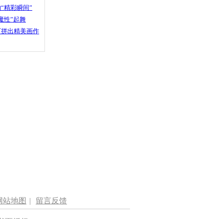
“精彩瞬间”
魔性”起舞
石拼出精美画作
网站地图
|
留言反馈