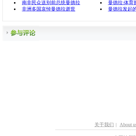
南非民众送别前总统曼德拉
曼德拉:体育
非洲多国哀悼曼德拉逝世
曼德拉发起的"
关于我们
|
About u