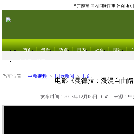
首页
|
滚动
|
国内
|
国际
|
军事
|
社会
|
地方
|
首页
最新
热点
国内
社会
国际
东北亚电视网
当前位置：
中新视频
>
国际新闻
>
正文
电影《曼德拉：漫漫自由路
发布时间：2013年12月06日 16:45
来源：中