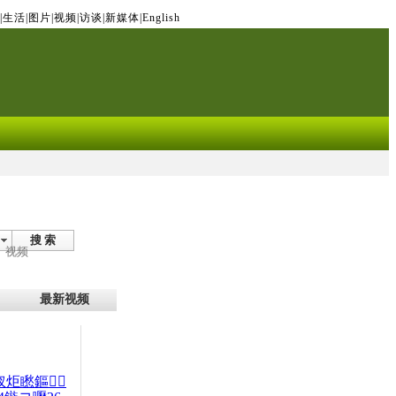
|
生活
|
图片
|
视频
|
访谈
|
新媒体
|
English
搜 索
视频
最新视频
杈炬矁鏂