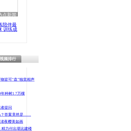
热点新闻
练陪伴最
咪 训练成
功瘦身
视频排行
物皆可“盘”独觉相声
年种树1.7万棵
记者提问
码？答案竟然是……
头渚夜樱美如画
 精力付出堪比建楼