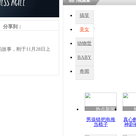
热门视频集
熷悎浣� 
瘑灞€
搞笑
分享到：
美女
娉板浗閫€
笂灏嗭細姝�
动物世
忓彈瀹炴垬
事，刚于11月28日上
鍚稿紩澶氬
界
ㄤ笘鐣岃
BABY
秀
奇闻
电影《曼德
由路》
热点新闻
男孩错把电推
真心
责任编辑：【
钟元霞
】
当梳子
神剧