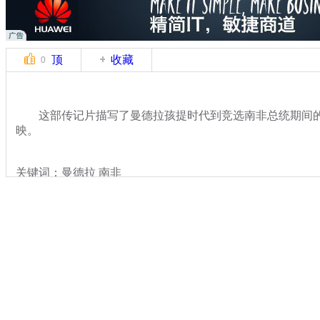
顶
收藏
0
这部传记片描写了曼德拉孩提时代到竞选南非总统期间的故
映。
关键词：曼德拉 南非
分类名称：
国际新闻
曼德拉
标签：
专题：
曼德拉逝世