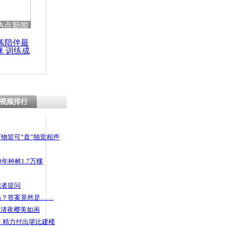
热点新闻
练陪伴最
咪 训练成
功瘦身
视频排行
物皆可“盘”独觉相声
年种树1.7万棵
记者提问
码？答案竟然是……
头渚夜樱美如画
 精力付出堪比建楼