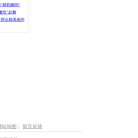
“精彩瞬间”
魔性”起舞
石拼出精美画作
网站地图
|
留言反馈