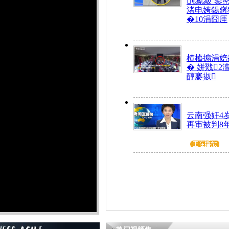
€氱級 鍙
渚电姱鍚嶈
�10涓囧厓
楂橀搧涓婄
� 姘戣2
醇褰掓
云南强奸4
再审被判8