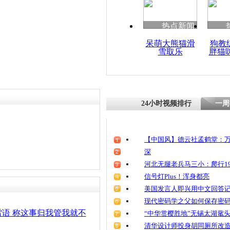
热点新闻
呆萌大熊猫滑
狗教
雪取乐
胖猫
24小时视频排行
一周
【中国风】德云社孟鹤堂：万
深
河北无腿老兵马三小：爬行19
信号灯Plus！浑身都亮
美国发言人即兴用中文回答
现代密码学之父如何保存密
语 称这事归我管我就不
“中华赏樱胜地”无锡太湖鼋
清华设计师投身胡同厕所改造