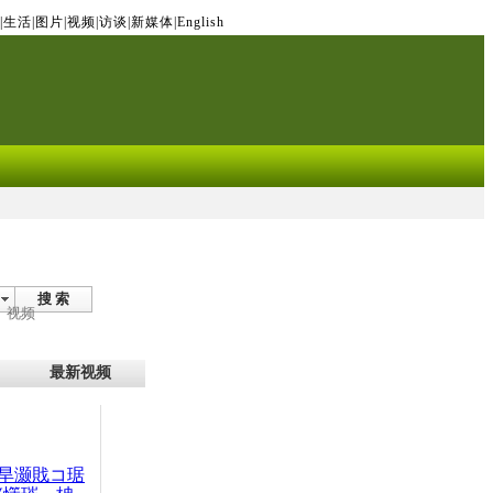
|
生活
|
图片
|
视频
|
访谈
|
新媒体
|
English
搜 索
视频
最新视频
旱灏戝コ琚