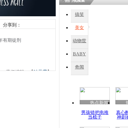
热门视频集
搞笑
分享到：
美女
年有期徒刑
动物世
界
BABY
秀
奇闻
责任编辑：【
钟元霞
】
热点新闻
男孩错把电推
真心
当梳子
神剧