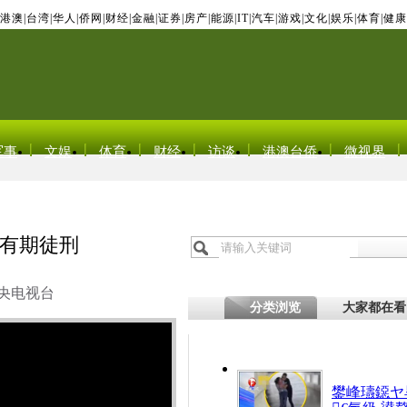
港澳
|
台湾
|
华人
|
侨网
|
财经
|
金融
|
证券
|
房产
|
能源
|
IT
|
汽车
|
游戏
|
文化
|
娱乐
|
体育
|
健康
军事
文娱
体育
财经
访谈
港澳台侨
微视界
年有期徒刑
央电视台
分类浏览
大家都在看
鐢峰瓙鐚ヤ