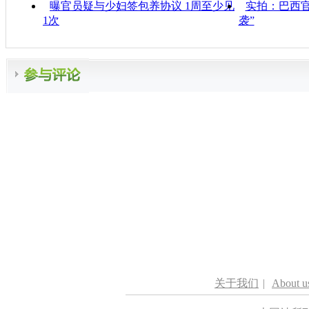
曝官员疑与少妇签包养协议 1周至少见
实拍：巴西
1次
袭”
关于我们
|
About u