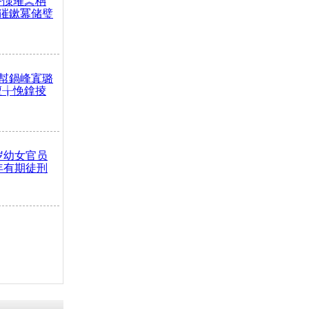
嶅憡璀︽柟
獕鏉冪储璧
幇鍋峰寘璐
澶╁悗鎿掕
岁幼女官员
年有期徒刑