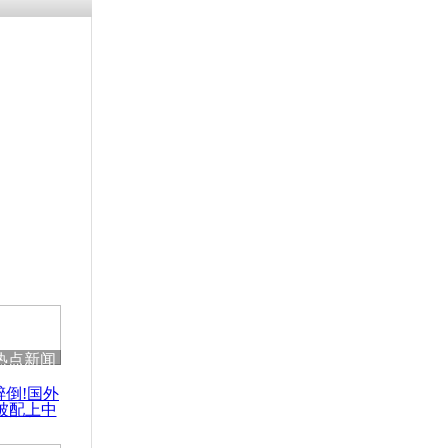
热点新闻
醉倒!国外
被配上中
国民乐