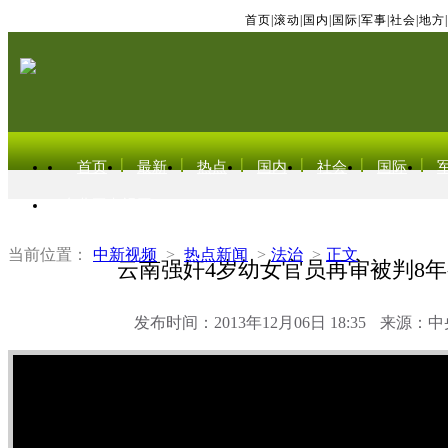
首页
|
滚动
|
国内
|
国际
|
军事
|
社会
|
地方
|
首页
最新
热点
国内
社会
国际
东北亚电视网
当前位置：
中新视频
>
热点新闻
>
法治
>
正文
云南强奸4岁幼女官员再审被判8
发布时间：2013年12月06日 18:35
来源：中