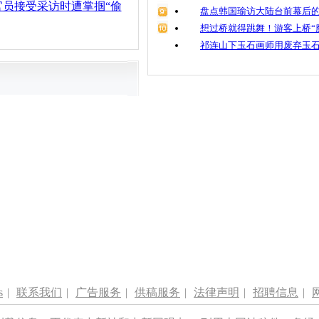
官员接受采访时遭掌掴“偷
盘点韩国瑜访大陆台前幕后的
想过桥就得跳舞！游客上桥“
祁连山下玉石画师用废弃玉
s
|
联系我们
|
广告服务
|
供稿服务
|
法律声明
|
招聘信息
|