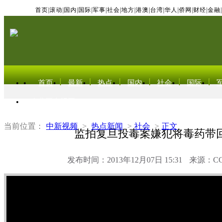
首页
|
滚动
|
国内
|
国际
|
军事
|
社会
|
地方
|
港澳
|
台湾
|
华人
|
侨网
|
财经
|
金融
|
首页
最新
热点
国内
社会
国际
东北亚电视网
当前位置：
中新视频
>
热点新闻
>
社会
>
正文
监拍复旦投毒案嫌犯将毒药带
发布时间：2013年12月07日 15:31
来源：C