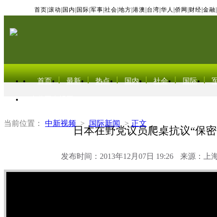
首页
|
滚动
|
国内
|
国际
|
军事
|
社会
|
地方
|
港澳
|
台湾
|
华人
|
侨网
|
财经
|
金融
|
首页
最新
热点
国内
社会
国际
东北亚电视网
当前位置：
中新视频
>
国际新闻
>
正文
日本在野党议员爬桌抗议“保密
发布时间：2013年12月07日 19:26
来源：上