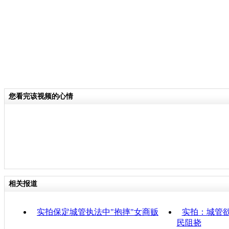
您看完该视频的心情
相关报道
实拍保定城管执法中"抱摔"女商贩
实拍：城管欲
民阻挠