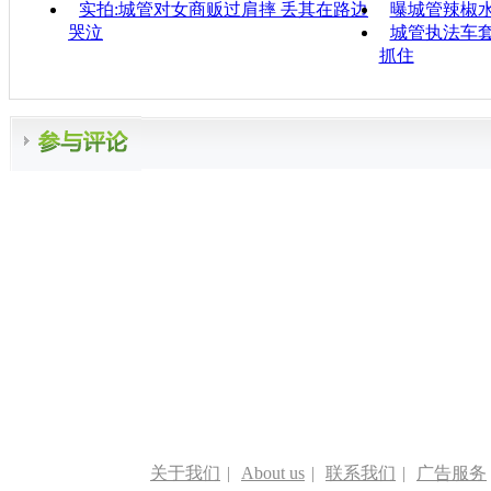
实拍:城管对女商贩过肩摔 丢其在路边
曝城管辣椒
哭泣
城管执法车套
抓住
关于我们
|
About us
|
联系我们
|
广告服务