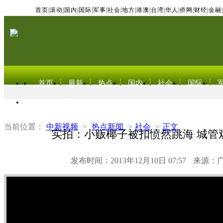
首页
|
滚动
|
国内
|
国际
|
军事
|
社会
|
地方
|
港澳
|
台湾
|
华人
|
侨网
|
财经
|
金融
|
首页
最新
热点
国内
社会
国际
东北亚电视网
当前位置：
中新视频
>
热点新闻
>
社会
>
正文
实拍：小贩椰子被扣愤然跳海 城管
发布时间：2013年12月10日 07:57
来源：