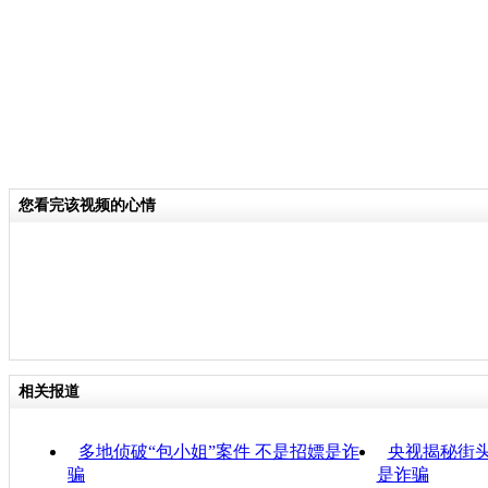
您看完该视频的心情
相关报道
多地侦破“包小姐”案件 不是招嫖是诈
央视揭秘街头
骗
是诈骗