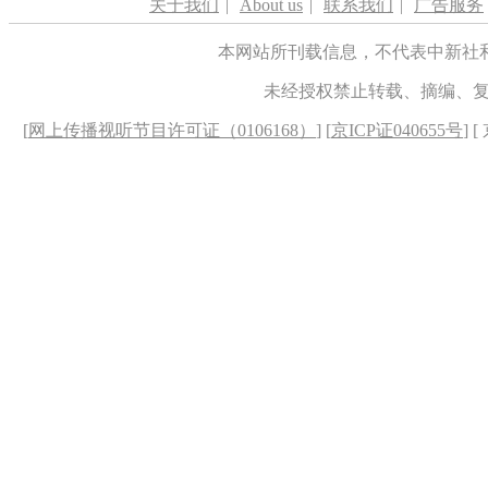
关于我们
|
About us
|
联系我们
|
广告服务
本网站所刊载信息，不代表中新社
未经授权禁止转载、摘编、
[
网上传播视听节目许可证（0106168）
] [
京ICP证040655号
] 