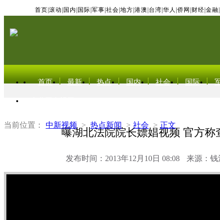
首页
|
滚动
|
国内
|
国际
|
军事
|
社会
|
地方
|
港澳
|
台湾
|
华人
|
侨网
|
财经
|
金融
|
首页
最新
热点
国内
社会
国际
东北亚电视网
当前位置：
中新视频
>
热点新闻
>
社会
>
正文
曝湖北法院院长嫖娼视频 官方称
发布时间：2013年12月10日 08:08
来源：钱