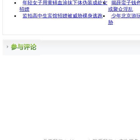
年轻女子用黄鳝血涂抹下体伪装成处女
揭薛蛮子钱色
招嫖
或聚众淫乱
监拍高中生宾馆招嫖被威胁裸身逃跑
少年北京游玩
胁