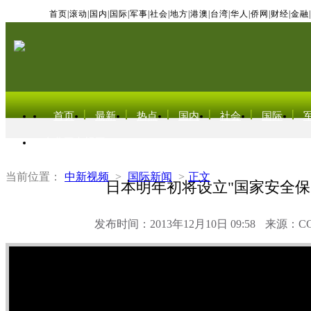
首页
|
滚动
|
国内
|
国际
|
军事
|
社会
|
地方
|
港澳
|
台湾
|
华人
|
侨网
|
财经
|
金融
|
首页
最新
热点
国内
社会
国际
东北亚电视网
当前位置：
中新视频
>
国际新闻
>
正文
日本明年初将设立"国家安全保
发布时间：2013年12月10日 09:58
来源：C