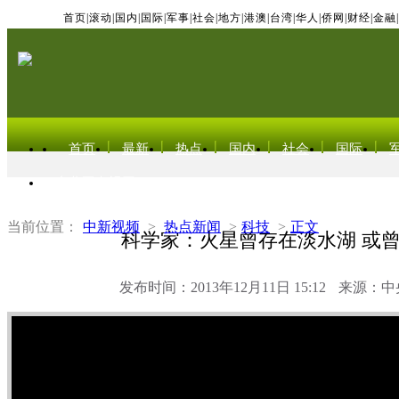
首页
|
滚动
|
国内
|
国际
|
军事
|
社会
|
地方
|
港澳
|
台湾
|
华人
|
侨网
|
财经
|
金融
|
首页
最新
热点
国内
社会
国际
东北亚电视网
当前位置：
中新视频
>
热点新闻
>
科技
>
正文
科学家：火星曾存在淡水湖 或
发布时间：2013年12月11日 15:12
来源：中