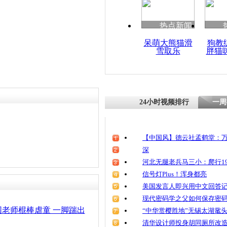
清明祭英烈
魂
热点新闻
呆萌大熊猫滑
狗教
雪取乐
胖猫
狠心母亲当
怒吼要让她
24小时视频排行
一周
【中国风】德云社孟鹤堂：万
深
河北无腿老兵马三小：爬行19
信号灯Plus！浑身都亮
美国发言人即兴用中文回答
现代密码学之父如何保存密
老师棍棒虐童 一脚踹出
“中华赏樱胜地”无锡太湖鼋
清华设计师投身胡同厕所改造