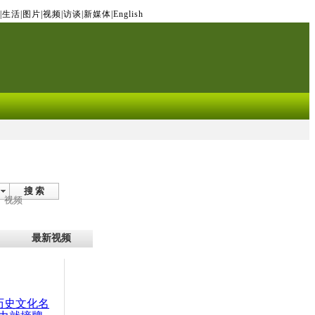
|
生活
|
图片
|
视频
|
访谈
|
新媒体
|
English
搜 索
视频
最新视频
：历史文化名