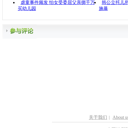
虐童事件频发 怕女受委屈父亲掷千万
韩公立托儿所
买幼儿园
施暴
关于我们
|
About u