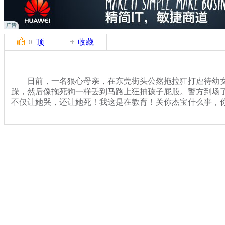
顶
收藏
0
日前，一名狠心母亲，在东莞街头公然拖拉狂打虐待幼女
跺，然后像拖死狗一样丢到马路上狂抽孩子屁股。警方到场了
不仅让她哭，还让她死！我这是在教育！关你杰宝什么事，
关键词：广东 狠心母亲 街头
分类名称：
热点新闻