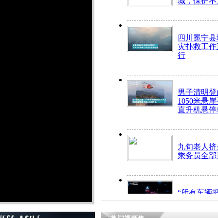
城，保护不
四川冕宁县
灾扑救工作
行
男子清明登
1050米悬
直升机悬停
九旬老人挤
乘务员全部
“所有车辆
开！”儿童
警急速救助