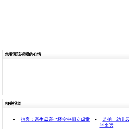
您看完该视频的心情
相关报道
拍客：亲生母亲七楼空中倒立虐童
监拍：幼儿园
半米远