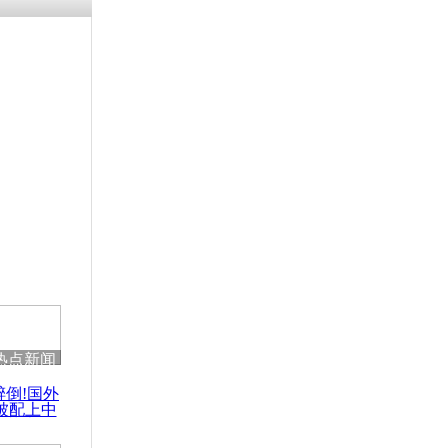
残疾男子因
砸银行
千年传统习
众为娥皇女
行被查情绪
回答崩溃原
热点新闻
乡上万人欢
醉倒!国外
节
被配上中
国民乐