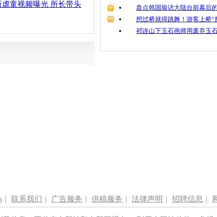
虐童视频曝光 所长带头
盘点韩国瑜访大陆台前幕后的
想过桥就得跳舞！游客上桥“
祁连山下玉石画师用废弃玉
s
|
联系我们
|
广告服务
|
供稿服务
|
法律声明
|
招聘信息
|