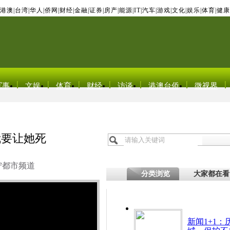
港澳
|
台湾
|
华人
|
侨网
|
财经
|
金融
|
证券
|
房产
|
能源
|
IT
|
汽车
|
游戏
|
文化
|
娱乐
|
体育
|
健康
军事
文娱
体育
财经
访谈
港澳台侨
微视界
我要让她死
宁都市频道
分类浏览
大家都在看
新闻1+1