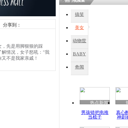
热门视频集
搞笑
四川一精神
病发持大锤
分享到：
美女
动物世
探访传承四
，先是用脚狠狠的踩
俗：近万民
界
解情况，女子怒吼："我
BABY
英省亲送行
你又不是我家亲戚！
秀
奇闻
小伙骑车逆
崩溃 网上
因
热点新闻
责任编辑：【
钟元霞
】
四川兴文苗
男孩错把电推
真心
度苗族花山
当梳子
神剧