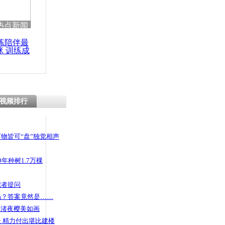
 哀思悼忠
热点新闻
练陪伴最
咪 训练成
功瘦身
街虐幼女
死
视频排行
物皆可“盘”独觉相声
年种树1.7万棵
记者提问
码？答案竟然是……
头渚夜樱美如画
 精力付出堪比建楼