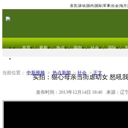
首页
|
滚动
|
国内
|
国际
|
军事
|
社会
|
地方
|
首页
最新
热点
国内
社会
国际
东北亚电视网
当前位置：
中新视频
>
热点新闻
>
社会
>
正文
实拍：狠心母亲当街虐幼女 怒吼
发布时间：2013年12月14日 18:40
来源：辽