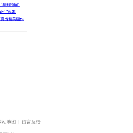
“精彩瞬间”
魔性”起舞
石拼出精美画作
网站地图
|
留言反馈