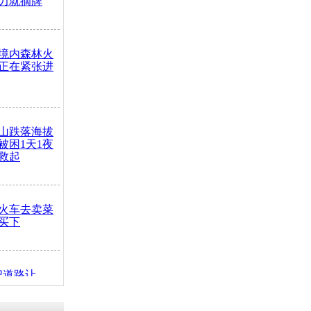
力就摘牌
境内森林火
正在紧张进
山跌落海拔
崖被困1天1夜
救起
火车去卖菜
买下
把道路让
突发疾病交