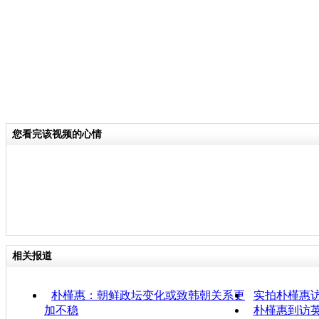
您看完该视频的心情
相关报道
朴槿惠：朝鲜政坛变化或致韩朝关系更
实拍朴槿惠
加不稳
朴槿惠到访英