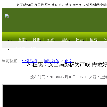
首页
|
滚动
|
国内
|
国际
|
军事
|
社会
|
地方
|
港澳
|
台湾
|
华人
|
侨网
|
财经
|
金融
|
首页
最新
热点
国内
社会
国际
东北亚电视网
当前位置：
中新视频
>
国际新闻
>
正文
朴槿惠：安全局势极为严峻 需做
发布时间：2013年12月16日 19:20
来源：上