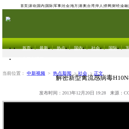
首页
|
滚动
|
国内
|
国际
|
军事
|
社会
|
地方
|
港澳
|
台湾
|
华人
|
侨网
|
财经
|
金融
|
首页
最新
热点
国内
社会
国际
东北亚电视网
当前位置：
中新视频
>
热点新闻
>
社会
>
正文
解密新型禽流感病毒H10N
发布时间：2013年12月20日 19:28
来源：C