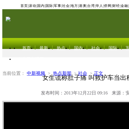
首页
|
滚动
|
国内
|
国际
|
军事
|
社会
|
地方
|
港澳
|
台湾
|
华人
|
侨网
|
财经
|
金融
|
首页
最新
热点
国内
社会
国际
东北亚电视网
当前位置：
中新视频
>
热点新闻
>
社会
>
正文
女生谎称肚子痛 叫救护车当出
发布时间：2013年12月22日 09:16
来源：