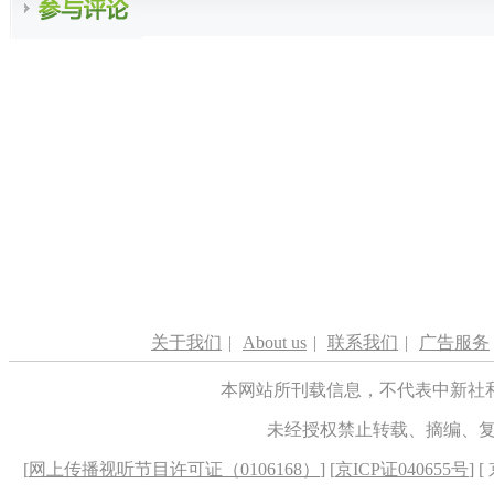
关于我们
|
About us
|
联系我们
|
广告服务
本网站所刊载信息，不代表中新社
未经授权禁止转载、摘编、
[
网上传播视听节目许可证（0106168）
] [
京ICP证040655号
] 