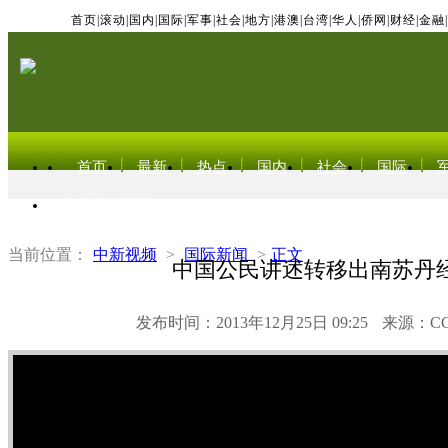
首页
|
滚动
|
国内
|
国际
|
军事
|
社会
|
地方
|
港澳
|
台湾
|
华人
|
侨网
|
财经
|
金融
|
首页
最新
热点
国内
社会
国际
东北亚电视网
当前位置：
中新视频
>
国际新闻
>
正文
中国公民讲述转移出南苏丹
发布时间：2013年12月25日 09:25
来源：C