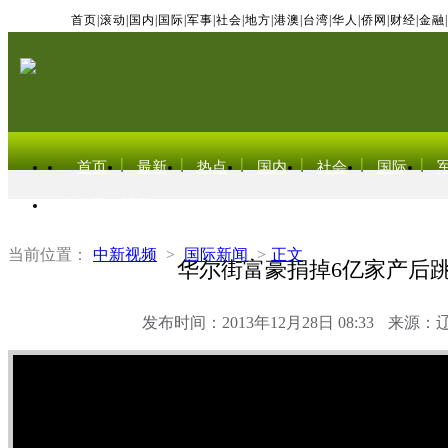
首页
|
滚动
|
国内
|
国际
|
军事
|
社会
|
地方
|
港澳
|
台湾
|
华人
|
侨网
|
财经
|
金融
|
首页
最新
热点
国内
社会
国际
东北亚电视网
当前位置：
中新视频
>
国际新闻
>
正文
华尔街富豪捐掉6亿家产后
发布时间：2013年12月28日 08:33
来源：