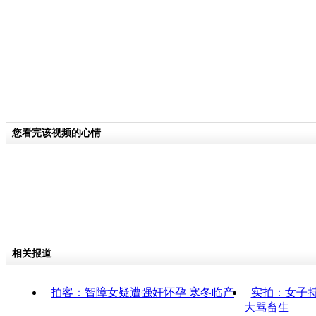
您看完该视频的心情
相关报道
拍客：智障女疑遭强奸怀孕 寒冬临产
实拍：女子
大骂畜生