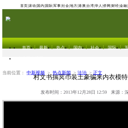
首页
|
滚动
|
国内
|
国际
|
军事
|
社会
|
地方
|
港澳
|
台湾
|
华人
|
侨网
|
财经
|
金融
|
首页
最新
热点
国内
社会
国际
东北亚电视网
当前位置：
中新视频
>
热点新闻
>
法治
>
正文
村文书揣冥币装土豪骗来内衣模特
发布时间：2013年12月28日 12:59
来源：