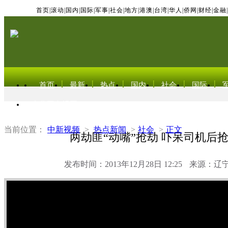
首页
|
滚动
|
国内
|
国际
|
军事
|
社会
|
地方
|
港澳
|
台湾
|
华人
|
侨网
|
财经
|
金融
|
首页
最新
热点
国内
社会
国际
东北亚电视网
当前位置：
中新视频
>
热点新闻
>
社会
>
正文
两劫匪“动嘴”抢劫 吓呆司机后
发布时间：2013年12月28日 12:25
来源：辽