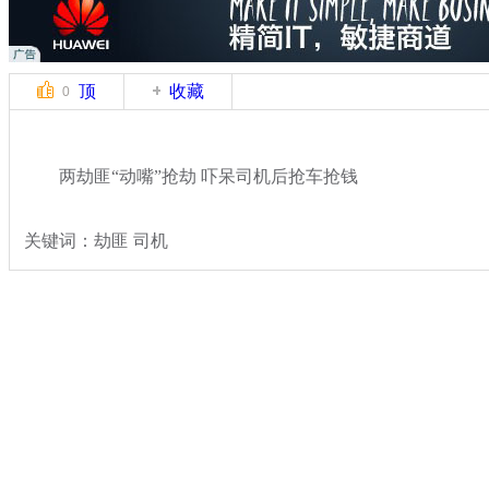
顶
收藏
0
两劫匪“动嘴”抢劫 吓呆司机后抢车抢钱
关键词：劫匪 司机
分类名称：
热点新闻