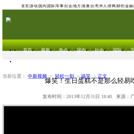
首页
|
滚动
|
国内
|
国际
|
军事
|
社会
|
地方
|
港澳
|
台湾
|
华人
|
侨网
|
财经
|
金融
|
首页
最新
热点
国内
社会
国际
东北亚电视网
当前位置：
中新视频
>
轻松一刻
>
搞笑
>
正文
爆笑！生日蛋糕不是那么轻易
发布时间：2013年12月31日 18:40
来源：