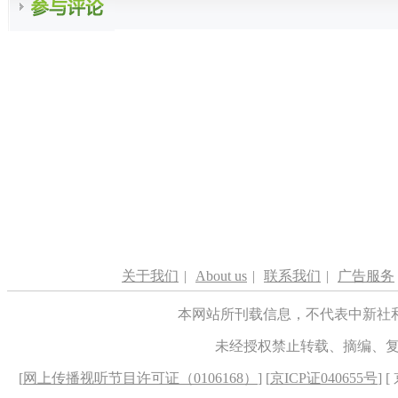
关于我们
|
About us
|
联系我们
|
广告服务
本网站所刊载信息，不代表中新社
未经授权禁止转载、摘编、
[
网上传播视听节目许可证（0106168）
] [
京ICP证040655号
] 