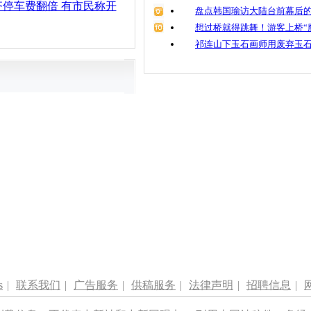
停车费翻倍 有市民称开
盘点韩国瑜访大陆台前幕后的
想过桥就得跳舞！游客上桥“
祁连山下玉石画师用废弃玉
s
|
联系我们
|
广告服务
|
供稿服务
|
法律声明
|
招聘信息
|