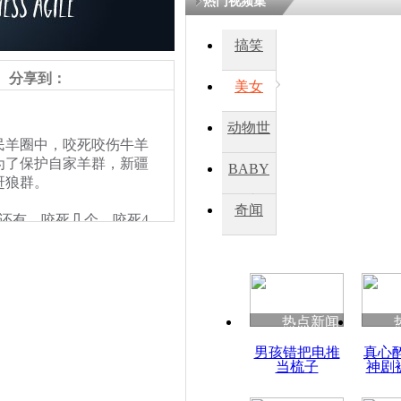
热门视频集
搞笑
四川一精神
病发持大锤
分享到：
美女
动物世
探访传承四
羊圈中，咬死咬伤牛羊
俗：近万民
界
为了保护自家羊群，新疆
BABY
英省亲送行
赶狼群。
秀
奇闻
还有，咬死几个，咬死4
小伙骑车逆
崩溃 网上
因
热点新闻
四川兴文苗
男孩错把电推
真心
度苗族花山
当梳子
神剧
责任编辑：【
周雨辰
】