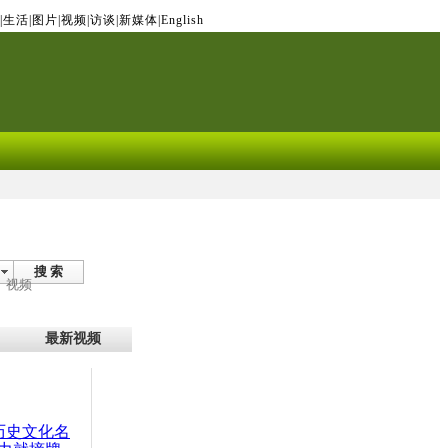
|
生活
|
图片
|
视频
|
访谈
|
新媒体
|
English
搜 索
视频
最新视频
：历史文化名