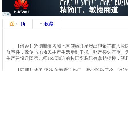
顶
收藏
0
【解说】近期新疆塔城地区额敏县屡屡出现狼群夜入牧民
群事件，致使当地牧民生产生活受到干扰，财产损失严重。
生产建设兵团第九师165团8连的牧民李胜只有拿起棍棒，驱
【同期】牧民 李胜 你看看这伤口，整个咬破了么，这边
个了已经。
关键词：
分类名称：
CNSTV