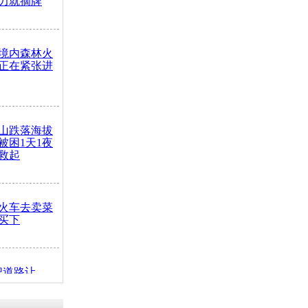
力就摘牌
境内森林火
正在紧张进
山跌落海拔
崖被困1天1夜
救起
火车去卖菜
买下
把道路让
突发疾病交