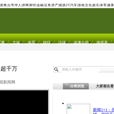
港澳
|
台湾
|
华人
|
侨网
|
财经
|
金融
|
证券
|
房产
|
能源
|
IT
|
汽车
|
游戏
|
文化
|
娱乐
|
体育
|
健康
军事
文娱
体育
财经
访谈
港澳台侨
微视界
失超千万
国新闻网
分类浏览
大家都在看
新闻1+1