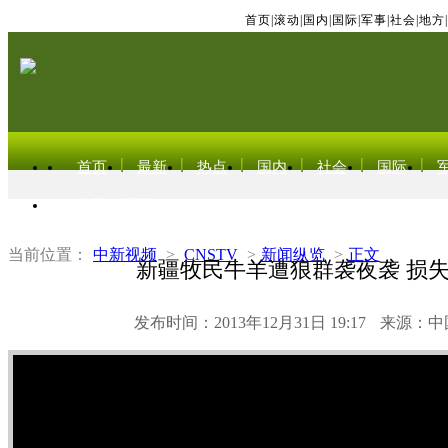
首页
|
滚动
|
国内
|
国际
|
军事
|
社会
|
地方
|
首页
最新
热点
国内
社会
国际
东北亚电视网
当前位置：
中新视频
>
CNSTV
>
新闻纵览
>
正文
新疆牧民牛羊遭狼群袭夜袭 损
发布时间：2013年12月31日 19:17
来源：中