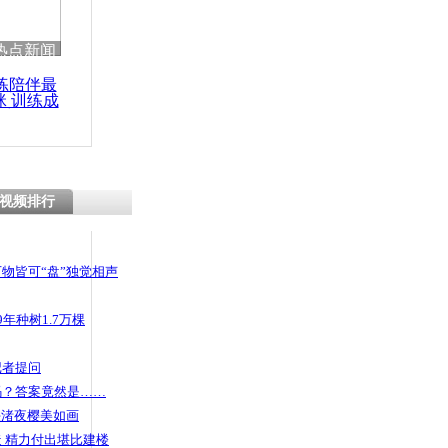
 哀思悼忠
热点新闻
练陪伴最
咪 训练成
功瘦身
羊遭狼群袭
视频排行
物皆可“盘”独觉相声
年种树1.7万棵
记者提问
码？答案竟然是……
头渚夜樱美如画
 精力付出堪比建楼