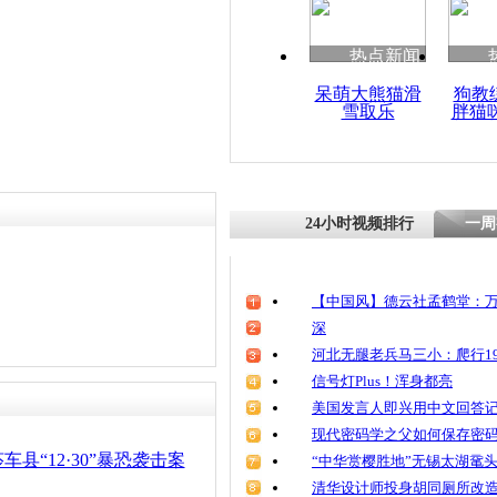
清明祭英烈
魂
热点新闻
呆萌大熊猫滑
狗教
雪取乐
胖猫
新疆牧民牛
夜袭
24小时视频排行
一周
【中国风】德云社孟鹤堂：万
深
河北无腿老兵马三小：爬行19
信号灯Plus！浑身都亮
美国发言人即兴用中文回答
现代密码学之父如何保存密
县“12·30”暴恐袭击案
“中华赏樱胜地”无锡太湖鼋
清华设计师投身胡同厕所改造