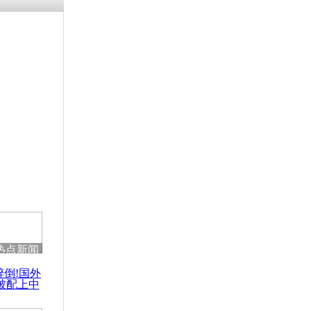
残疾男子因
砸银行
千年传统习
众为娥皇女
行被查情绪
回答崩溃原
热点新闻
乡上万人欢
醉倒!国外
节
被配上中
国民乐