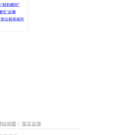
“精彩瞬间”
魔性”起舞
石拼出精美画作
网站地图
|
留言反馈