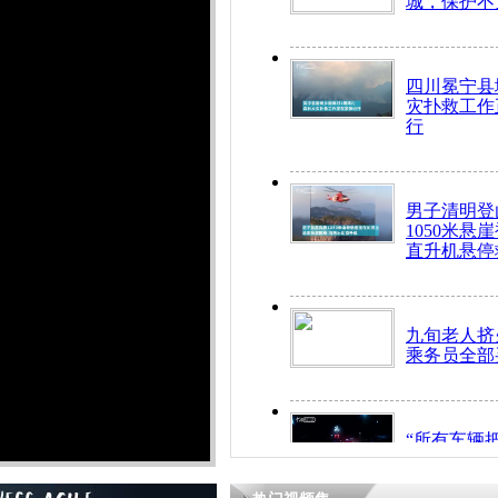
城，保护不
四川冕宁县
灾扑救工作
行
男子清明登
1050米悬
直升机悬停
九旬老人挤
乘务员全部
“所有车辆
开！”儿童
警急速救助