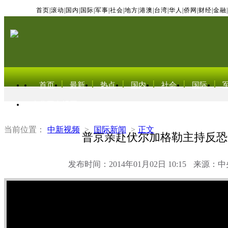
首页
|
滚动
|
国内
|
国际
|
军事
|
社会
|
地方
|
港澳
|
台湾
|
华人
|
侨网
|
财经
|
金融
|
首页
最新
热点
国内
社会
国际
东北亚电视网
当前位置：
中新视频
>
国际新闻
>
正文
普京亲赴伏尔加格勒主持反恐
发布时间：2014年01月02日 10:15
来源：中