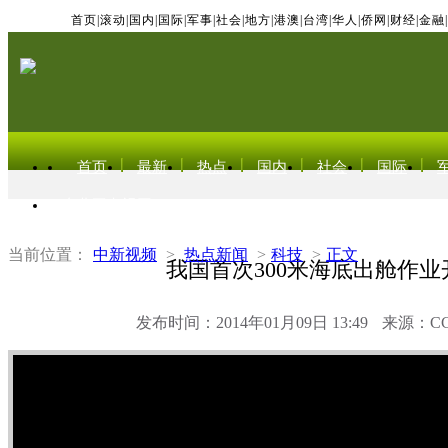
首页
|
滚动
|
国内
|
国际
|
军事
|
社会
|
地方
|
港澳
|
台湾
|
华人
|
侨网
|
财经
|
金融
|
首页
最新
热点
国内
社会
国际
东北亚电视网
当前位置：
中新视频
>
热点新闻
>
科技
>
正文
我国首次300米海底出舱作业
发布时间：2014年01月09日 13:49
来源：C