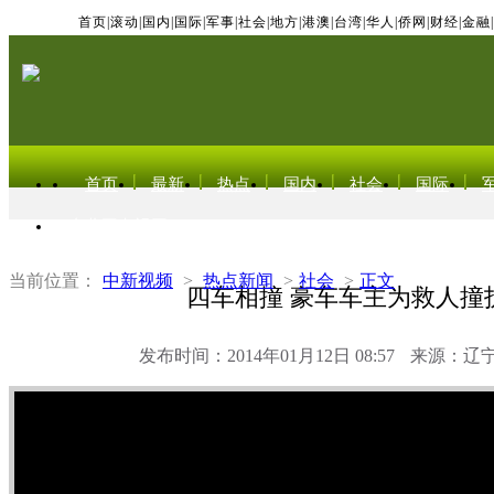
首页
|
滚动
|
国内
|
国际
|
军事
|
社会
|
地方
|
港澳
|
台湾
|
华人
|
侨网
|
财经
|
金融
|
首页
最新
热点
国内
社会
国际
东北亚电视网
当前位置：
中新视频
>
热点新闻
>
社会
>
正文
四车相撞 豪车车主为救人撞
发布时间：2014年01月12日 08:57
来源：辽