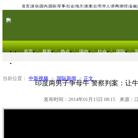
首页
|
滚动
|
国内
|
国际
|
军事
|
社会
|
地方
|
港澳
|
台湾
|
华人
|
侨网
|
财经
|
金融
|
首页
最新
热点
国内
社会
国际
东北亚电视网
当前位置：
中新视频
>
国际新闻
>
正文
印度两男子争母牛 警察判案：让
发布时间：2014年01月15日 08:15
来源：