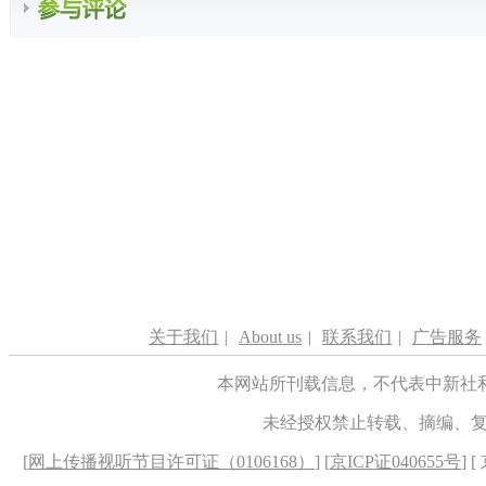
关于我们
|
About us
|
联系我们
|
广告服务
本网站所刊载信息，不代表中新社
未经授权禁止转载、摘编、
[
网上传播视听节目许可证（0106168）
] [
京ICP证040655号
] 