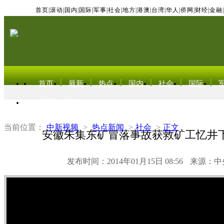
首页
|
滚动
|
国内
|
国际
|
军事
|
社会
|
地方
|
港澳
|
台湾
|
华人
|
侨网
|
财经
|
金融
|
首页
最新
热点
国内
社会
国际
东北亚电视网
当前位置：
中新视频
>
热点新闻
>
社会
>
正文
安徽朱集东矿冒落事故获救矿工忆井下
发布时间：2014年01月15日 08:56
来源：中