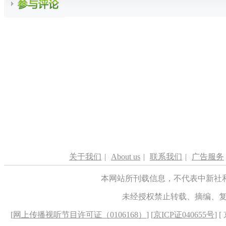
关于我们
|
About us
|
联系我们
|
广告服务
本网站所刊载信息，不代表中新社
未经授权禁止转载、摘编、
[
网上传播视听节目许可证（0106168）
] [
京ICP证040655号
] 