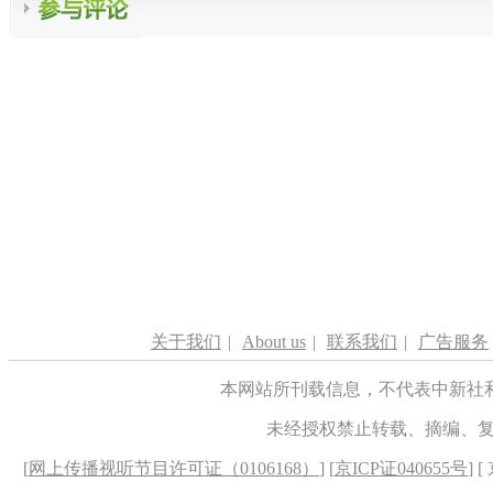
关于我们
|
About us
|
联系我们
|
广告服务
本网站所刊载信息，不代表中新社
未经授权禁止转载、摘编、
[
网上传播视听节目许可证（0106168）
] [
京ICP证040655号
] 