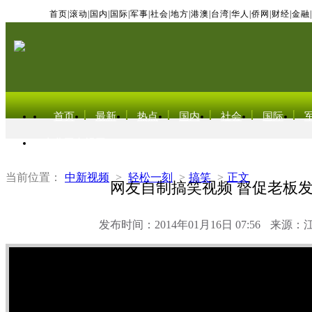
首页
|
滚动
|
国内
|
国际
|
军事
|
社会
|
地方
|
港澳
|
台湾
|
华人
|
侨网
|
财经
|
金融
|
首页
最新
热点
国内
社会
国际
东北亚电视网
当前位置：
中新视频
>
轻松一刻
>
搞笑
>
正文
网友自制搞笑视频 督促老板
发布时间：2014年01月16日 07:56
来源：