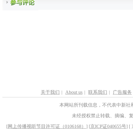
关于我们
|
About us
|
联系我们
|
广告服务
本网站所刊载信息，不代表中新社
未经授权禁止转载、摘编、
[
网上传播视听节目许可证（0106168）
] [
京ICP证040655号
] 