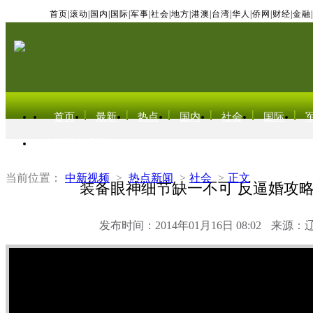
首页
|
滚动
|
国内
|
国际
|
军事
|
社会
|
地方
|
港澳
|
台湾
|
华人
|
侨网
|
财经
|
金融
|
首页
最新
热点
国内
社会
国际
东北亚电视网
当前位置：
中新视频
>
热点新闻
>
社会
>
正文
装备眼神细节缺一不可 反逼婚攻
发布时间：2014年01月16日 08:02
来源：